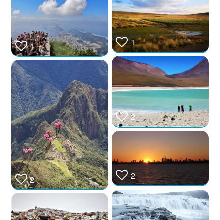
1
1
2
2
2