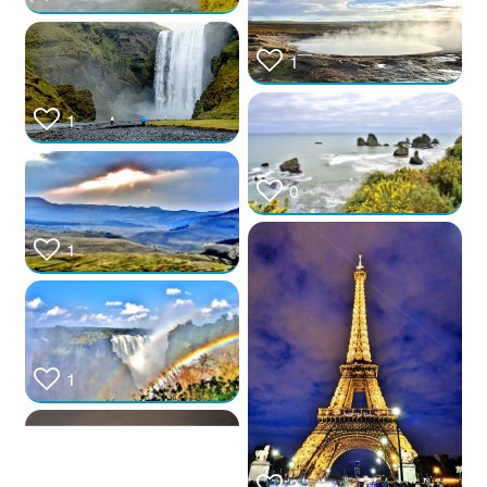
1
1
0
1
1
2