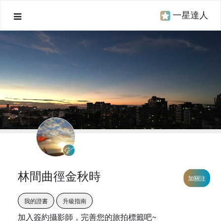
一星達人
林間曲徑金秋時
加關注
我的證書
升級指南
加入簽約攝影師，完善您的旅拍標籤吧~