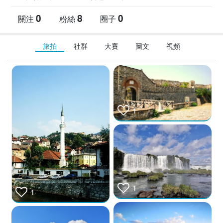
0
8
0
關注
粉絲
圈子
旅拍
社群
大賽
圖文
視頻
1
1
1