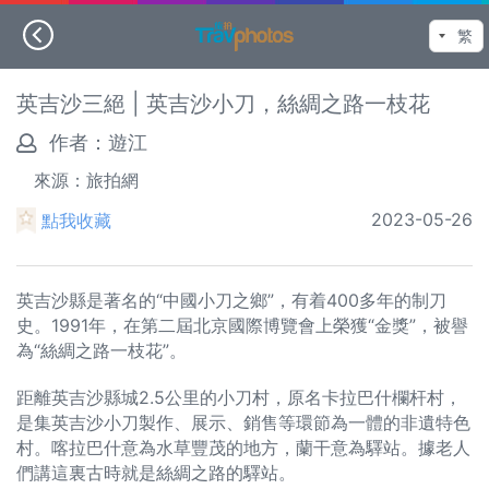
英吉沙三絕 | 英吉沙小刀，絲綢之路一枝花
作者：
遊江
來源：旅拍網
2023-05-26
點我收藏
英吉沙縣是著名的“中國小刀之鄉”，有着400多年的制刀
史。1991年，在第二屆北京國際博覽會上榮獲“金獎”，被譽
為“絲綢之路一枝花”。
距離英吉沙縣城2.5公里的小刀村，原名卡拉巴什欄杆村，
是集英吉沙小刀製作、展示、銷售等環節為一體的非遺特色
村。喀拉巴什意為水草豐茂的地方，蘭干意為驛站。據老人
們講這裏古時就是絲綢之路的驛站。