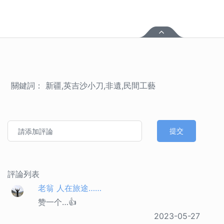
關鍵詞： 新疆,英吉沙小刀,非遺,民間工藝
提交
評論列表
老翁 人在旅途……
赞一个…👍
2023-05-27