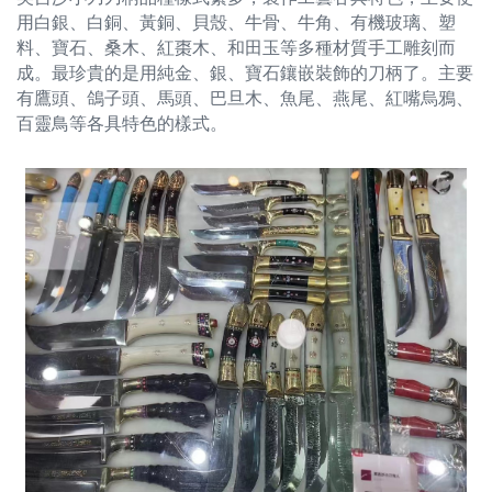
用白銀、白銅、黃銅、貝殼、牛骨、牛角、有機玻璃、塑
料、寶石、桑木、紅棗木、和田玉等多種材質手工雕刻而
成。最珍貴的是用純金、銀、寶石鑲嵌裝飾的刀柄了。主要
有鷹頭、鴿子頭、馬頭、巴旦木、魚尾、燕尾、紅嘴烏鴉、
百靈鳥等各具特色的樣式。