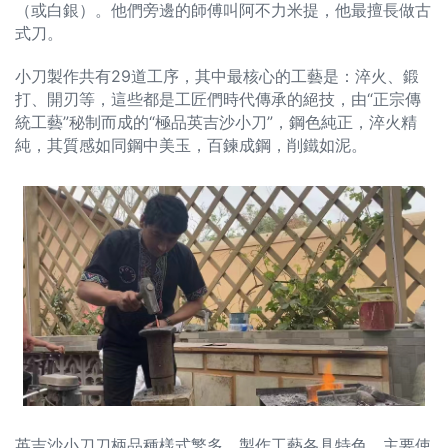
（或白銀）。他們旁邊的師傅叫阿不力米提，他最擅長做古
式刀。
小刀製作共有29道工序，其中最核心的工藝是：淬火、鍛
打、開刃等，這些都是工匠們時代傳承的絕技，由“正宗傳
統工藝”秘制而成的“極品英吉沙小刀”，鋼色純正，淬火精
純，其質感如同鋼中美玉，百鍊成鋼，削鐵如泥。
英吉沙小刀刀柄品種樣式繁多，製作工藝各具特色，主要使