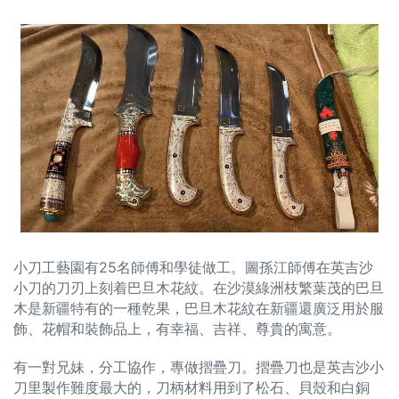
小刀工藝園有25名師傅和學徒做工。圖孫江師傅在英吉沙
小刀的刀刃上刻着巴旦木花紋。在沙漠綠洲枝繁葉茂的巴旦
木是新疆特有的一種乾果，巴旦木花紋在新疆還廣泛用於服
飾、花帽和裝飾品上，有幸福、吉祥、尊貴的寓意。
有一對兄妹，分工協作，專做摺疊刀。摺疊刀也是英吉沙小
刀里製作難度最大的，刀柄材料用到了松石、貝殼和白銅