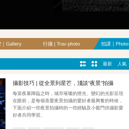
｜Gallery
行攝 | Trav-photo
拍課｜Photo-
最新
人氣
攝影技巧 | 從全景到星芒，淺談“夜景”拍攝
每當夜幕降臨之時，城市璀璨的燈光、變幻的光影呈現
在眼前，是每個喜愛夜景拍攝的愛好者最興奮的時候，
下面介紹一些夜景拍攝時的一些經驗及小竅門供攝影愛
好者共同學習。