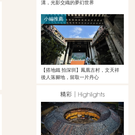
溝，光影交織的夢幻世界
小編推薦
【搭地鐵 拍深圳】鳳凰古村，文天祥
後人落腳地，留取一片丹心