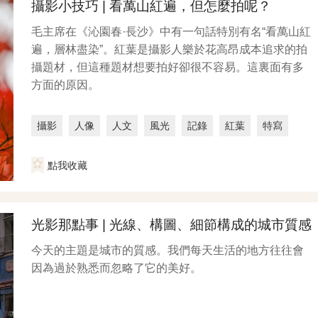
攝影小技巧 | 看萬山紅遍，但怎麼拍呢？
毛主席在《沁園春·長沙》中有一句話特別有名“看萬山紅
遍，層林盡染”。紅葉是攝影人樂於花高昂成本追求的拍
攝題材，但這種題材想要拍好卻很不容易。這裏面有多
方面的原因。
攝影
人像
人文
風光
記錄
紅葉
特寫
攝影技巧
點我收藏
光影那點事 | 光線、構圖、細節構成的城市質感
今天的主題是城市的質感。我們每天生活的地方往往會
因為過於熟悉而忽略了它的美好。