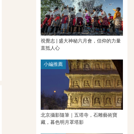
視覺志 | 盛大神秘六月會，信仰的力量
直抵人心
小編推薦
北京攝影隨筆｜​五塔寺，石雕藝術寶
藏，暮色明月罩塔影