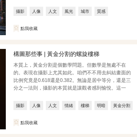
攝影
人像
人文
風光
城市
質感
點我收藏
構圖那些事 | 黃金分割的螺旋樓梯
本質上，黃金分割是個數學問題。但數學是無處不在
的。表現在攝影上尤其如此。咱們不不用去糾結畫面的
比例究竟是0.618還是0.382。無論是居中等分，還是三
分之一法則，攝影的本質就是讓觀者感到愉悅。這一
點...
攝影
人像
人文
情緒
樓梯
明暗
黃金分割
記錄
點我收藏