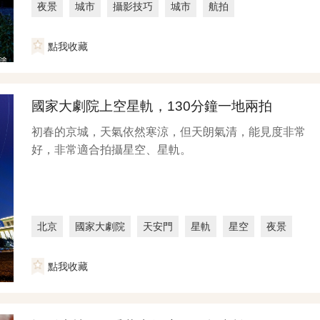
夜景
城市
攝影技巧
城市
航拍
點我收藏
國家大劇院上空星軌，130分鐘一地兩拍
初春的京城，天氣依然寒涼，但天朗氣清，能見度非常
好，非常適合拍攝星空、星軌。
北京
國家大劇院
天安門
星軌
星空
夜景
點我收藏