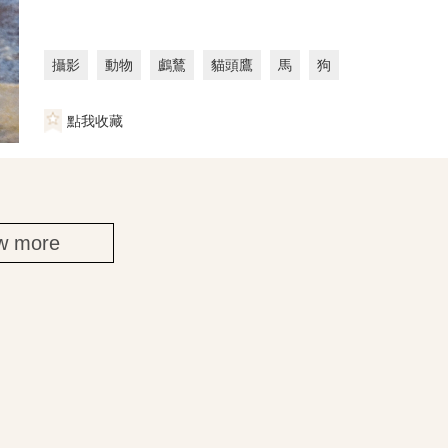
攝影
動物
鸕鶿
貓頭鷹
馬
狗
點我收藏
w more