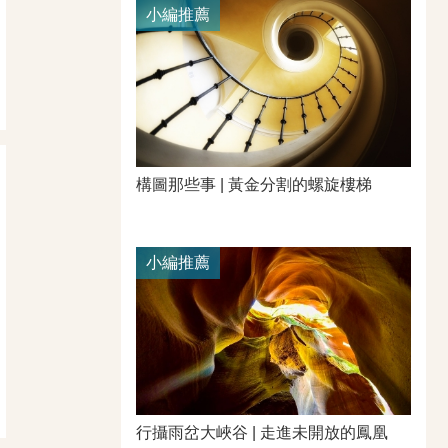
小編推薦
構圖那些事 | 黃金分割的螺旋樓梯
小編推薦
行攝雨岔大峽谷 | 走進未開放的鳳凰