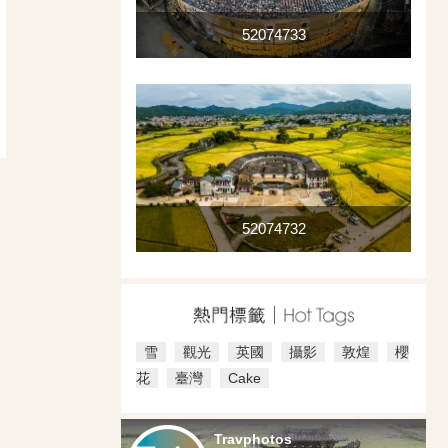
52074733
52074732
雪
觀光
英國
攝影
敦煌
櫻
花
臺灣
Cake
Travphotos