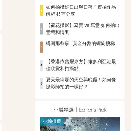
如何拍攝好日出與日落？實拍作品
解析 技巧分享
【荷花攝影】寫實 vs 寫意 如何拍出
意境和情調
構圖那些事 | 黃金分割的螺旋樓梯
【香港依舊耀東方】維多利亞港最
佳欣賞和拍攝點
夏天最絢爛的天空與晚霞！如何像
攝影師拍的一樣好？
小編推薦