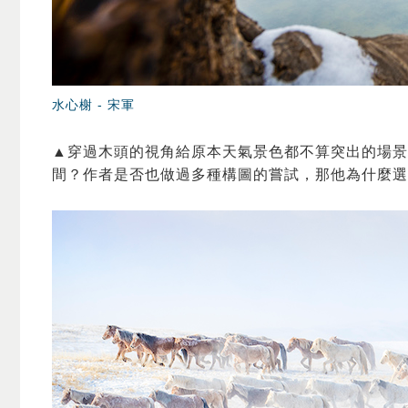
水心榭 -
宋軍
▲穿過木頭的視角給原本天氣景色都不算突出的場景
間？作者是否也做過多種構圖的嘗試，那他為什麼選