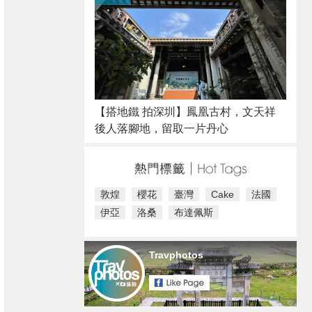
【搭地鐵 拍深圳】鳳凰古村，文天祥
後人落腳地，留取一片丹心
敦煌
櫻花
臺灣
Cake
法國
伊亞
洛桑
布達佩斯
Travphotos