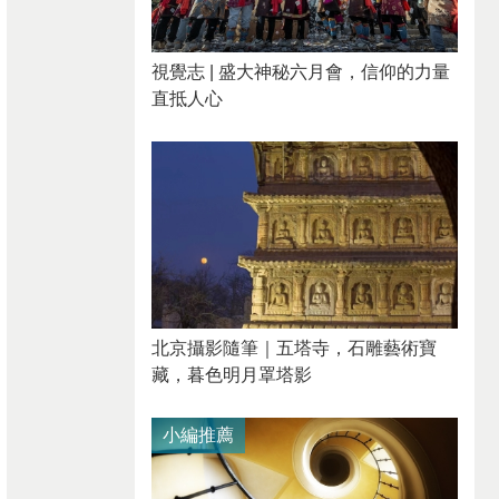
視覺志 | 盛大神秘六月會，信仰的力量
直抵人心
北京攝影隨筆｜​五塔寺，石雕藝術寶
藏，暮色明月罩塔影
小編推薦