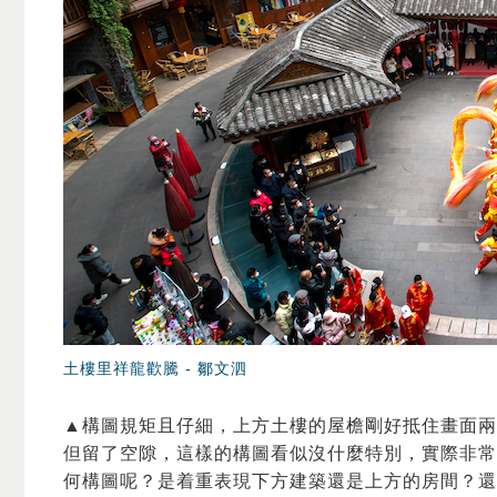
土樓里祥龍歡騰 -
鄒文泗
▲構圖規矩且仔細，上方土樓的屋檐剛好抵住畫面兩
但留了空隙，這樣的構圖看似沒什麼特別，實際非常
何構圖呢？是着重表現下方建築還是上方的房間？還