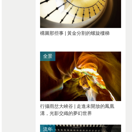
構圖那些事 | 黃金分割的螺旋樓梯
全景
行攝雨岔大峽谷 | 走進未開放的鳳凰
溝，光影交織的夢幻世界
流年