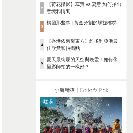
【荷花攝影】寫實 vs 寫意 如何拍出
意境和情調
構圖那些事 | 黃金分割的螺旋樓梯
【香港依舊耀東方】維多利亞港最
佳欣賞和拍攝點
夏天最絢爛的天空與晚霞！如何像
攝影師拍的一樣好？
駐場