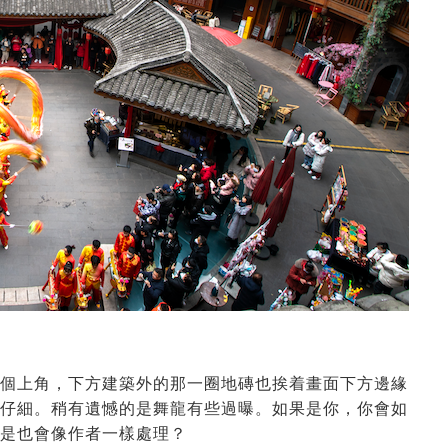
個上角，下方建築外的那一圈地磚也挨着畫面下方邊緣
仔細。稍有遺憾的是舞龍有些過曝。如果是你，你會如
是也會像作者一樣處理？