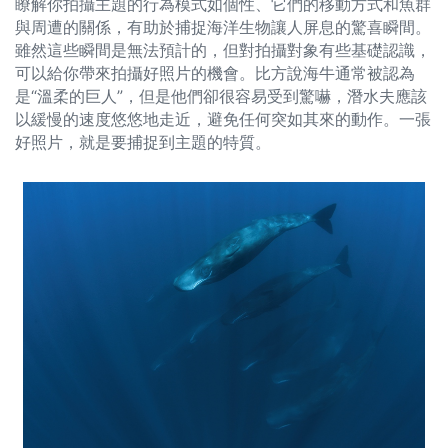
瞭解你拍攝主題的行為模式如個性、它們的移動方式和魚群
與周遭的關係，有助於捕捉海洋生物讓人屏息的驚喜瞬間。
雖然這些瞬間是無法預計的，但對拍攝對象有些基礎認識，
可以給你帶來拍攝好照片的機會。比方說海牛通常被認為
是“溫柔的巨人”，但是他們卻很容易受到驚嚇，潛水夫應該
以緩慢的速度悠悠地走近，避免任何突如其來的動作。一張
好照片，就是要捕捉到主題的特質。