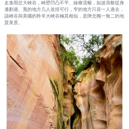
走進雨岔大峽谷，峽壁凹凸不平、線條流暢，如波浪般從身
邊劃過。寬的地方几人並排可行，窄的地方只容一人過去，
該峽谷與美國的羚羊大峽谷極其相似，是陝北獨一無二的地
質美景。