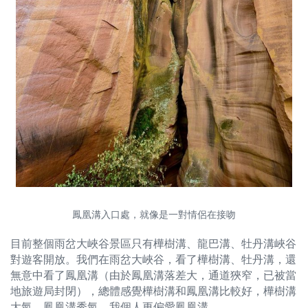
鳳凰溝入口處，就像是一對情侶在接吻
目前整個雨岔大峽谷景區只有樺樹溝、龍巴溝、牡丹溝峽谷
對遊客開放。我們在雨岔大峽谷，看了樺樹溝、牡丹溝，還
無意中看了鳳凰溝（由於鳳凰溝落差大，通道狹窄，已被當
地旅遊局封閉），總體感覺樺樹溝和鳳凰溝比較好，樺樹溝
大氣，鳳凰溝秀氣，我個人更偏愛鳳凰溝。