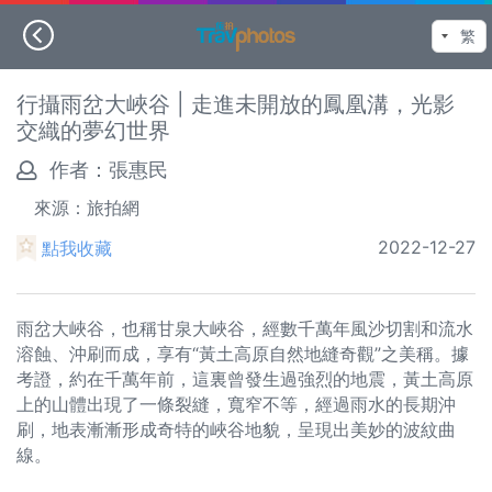
行攝雨岔大峽谷 | 走進未開放的鳳凰溝，光影
交織的夢幻世界
作者：
張惠民
來源：旅拍網
2022-12-27
點我收藏
雨岔大峽谷，也稱甘泉大峽谷，經數千萬年風沙切割和流水
溶蝕、沖刷而成，享有“黃土高原自然地縫奇觀”之美稱。據
考證，約在千萬年前，這裏曾發生過強烈的地震，黃土高原
上的山體出現了一條裂縫，寬窄不等，經過雨水的長期沖
刷，地表漸漸形成奇特的峽谷地貌，呈現出美妙的波紋曲
線。