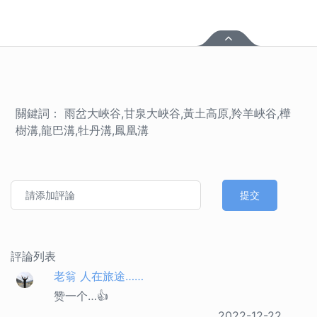
關鍵詞： 雨岔大峽谷,甘泉大峽谷,黃土高原,羚羊峽谷,樺
樹溝,龍巴溝,牡丹溝,鳳凰溝
提交
評論列表
老翁 人在旅途……
赞一个…👍
2022-12-22