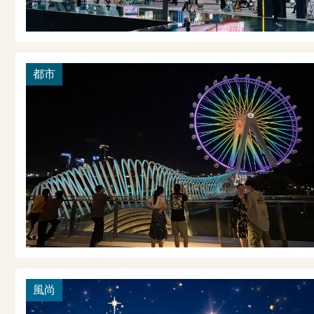
都市
風尚