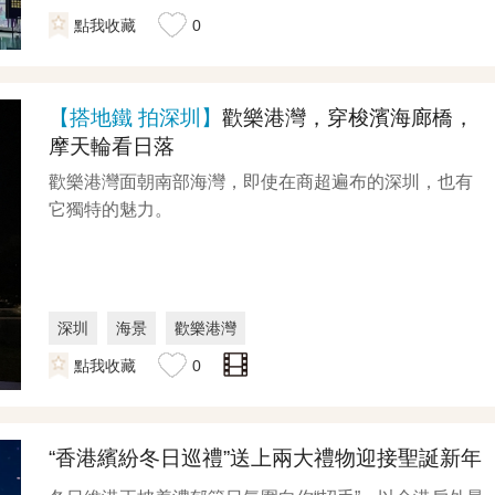
點我收藏
0
【搭地鐵 拍深圳】
歡樂港灣，穿梭濱海廊橋，
摩天輪看日落
歡樂港灣面朝南部海灣，即使在商超遍布的深圳，也有
它獨特的魅力。
深圳
海景
歡樂港灣
點我收藏
0
“香港繽紛冬日巡禮”送上兩大禮物迎接聖誕新年