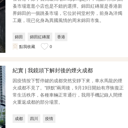
蚤市場逛逛小店也是不錯的選擇。錦田紅磚屋是香港新
界錦田的一個跳蚤市場，它位於祠堂村旁，前身為洋燭
工廠，現已化身為異國風情的周末錦田市集。
錦田
錦田紅磚屋
香港
點我收藏
0
紀實 | 我鏡頭下解封後的煙火成都
因疫情按下暫停鍵的成都突然安靜下來，車水馬龍的煙
火成都不見了。“靜默”兩周後，9月19日開始有序恢復正
常生活秩序，各種車輛正常通行，我用手機記錄人間煙
火重返成都的部分場景。
成都
四川
疫情