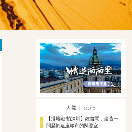
【搭地鐵 拍深圳】鍾書閣，建造一
間屬於這座城市的閱覽室