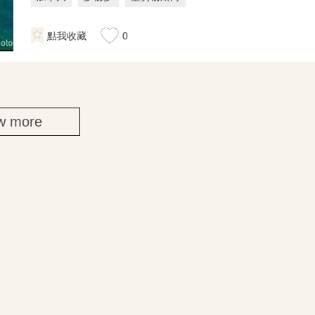
點我收藏
0
w more