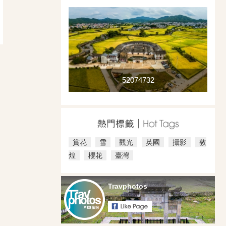
52074732
賞花
雪
觀光
英國
攝影
敦
煌
櫻花
臺灣
Travphotos