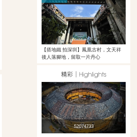
【搭地鐵 拍深圳】鳳凰古村，文天祥
後人落腳地，留取一片丹心
52074733