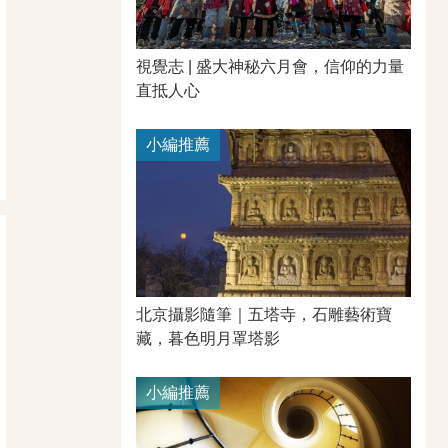
視覺志 | 盛大神秘六月會，信仰的力量
直抵人心
小編推薦
北京攝影隨筆｜​五塔寺，石雕藝術寶
藏，暮色明月罩塔影
小編推薦