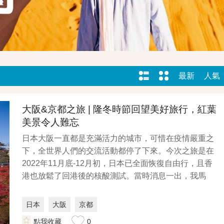
最新
人氣
大阪&京都之旅 | 隆冬時節回望美好旅行，紅葉
美景令人難忘
日本大阪一直都是充滿活力的城市，可惜在疫情嚴重之
下，全世界人們的交流活動都停了下來。今次之旅是在
2022年11月底-12月初，日本已全面恢復自由行，且香
港也放鬆了回港後的核酸測試。當時消息一出，我馬
上...
日本
大阪
京都
點我收藏
0