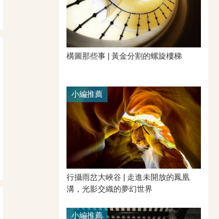
構圖那些事 | 黃金分割的螺旋樓梯
小編推薦
行攝雨岔大峽谷 | 走進未開放的鳳凰
溝，光影交織的夢幻世界
小編推薦