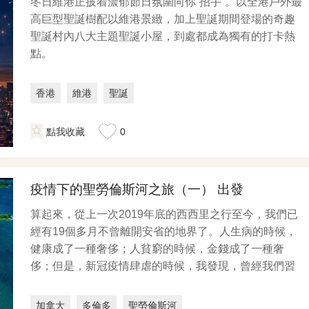
冬日維港正披着濃郁節日氛圍向你“招手”。以全港戶外最
高巨型聖誕樹配以維港景緻，加上聖誕期間登場的奇趣
聖誕村內八大主題聖誕小屋，到處都成為獨有的打卡熱
點。
香港
維港
聖誕
點我收藏
0
疫情下的聖勞倫斯河之旅（一） 出發
算起來，從上一次2019年底的西西里之行至今，我們已
經有19個多月不曾離開安省的地界了。人生病的時候，
健康成了一種奢侈；人貧窮的時候，金錢成了一種奢
侈；但是，新冠疫情肆虐的時候，我發現，曾經我們習
以為...
加拿大
多倫多
聖勞倫斯河