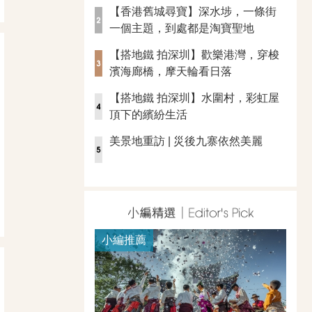
【香港舊城尋寶】深水埗，一條街
一個主題，到處都是淘寶聖地
【搭地鐵 拍深圳】歡樂港灣，穿梭
濱海廊橋，摩天輪看日落
【搭地鐵 拍深圳】水圍村，彩虹屋
頂下的繽紛生活
美景地重訪 | 災後九寨依然美麗
小編推薦