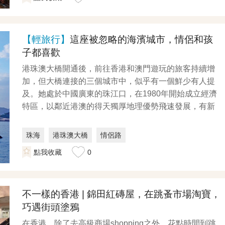
【輕旅行】
這座被忽略的海濱城市，情侶和孩
子都喜歡
港珠澳大橋開通後，前往香港和澳門遊玩的旅客持續增
加，但大橋連接的三個城市中，似乎有一個鮮少有人提
及。她處於中國廣東的珠江口，在1980年開始成立經濟
特區，以鄰近港澳的得天獨厚地理優勢飛速發展，有新
建成...
珠海
港珠澳大橋
情侶路
點我收藏
0
不一樣的香港 | 錦田紅磚屋，在跳蚤市場淘寶，
巧遇街頭塗鴉
在香港，除了去高級商場shopping之外，花點時間到跳