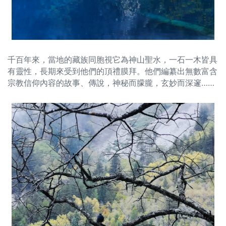
千百年來，當地的藏族同胞視它為神山聖水，一石一木皆具
有靈性，長期來受到他們的頂禮膜拜。他們編纂出無數富含
宗教信仰內容的故事、傳說，神秘而朦朧，玄妙而深邃……