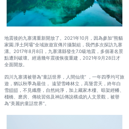
地震後的九寨溝重新開放了。2021年10月，因為參加“熊貓
家園.淨土阿壩”全域旅遊宣傳片攝製組，我們多次探訪九寨
溝。2017年8月8日，九寨溝縣發生7.0級地震，多個著名景
點遭到破壞。經過幾年震後恢復重建，2021年9月28日才
全面開放。
四川九寨溝被譽為“童話世界，人間仙境” ，一年四季均可旅
遊，猶以秋季為最佳， 遠望雪峰林立，高聳雲天，終年白
雪皚皚，不見纖塵，自然純淨，加上藏家木樓、晾架經幡、
棧橋、磨房、傳統習俗及神話傳說構成的人文景觀，被譽
為“美麗的童話世界”。