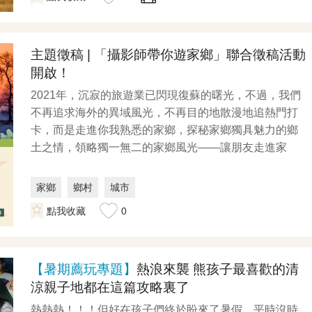
主題徵稿 | 「攝影師帶你遊家鄉」聯合徵稿活動
開啟！
2021年，沉寂的旅遊業已閃現復蘇的曙光，不過，我們
不再追求海外的異域風光，不再目的地散漫地追熱門打
卡，而是走進你我熟悉的家鄉，探秘家鄉獨具魅力的鄉
土之情，領略獨一無二的家鄉風光——讓朋友走進家
鄉，讓...
家鄉
鄉村
城市
點我收藏
0
【暑期薦玩專題】
熱浪來襲 熊孩子最喜歡的清
涼親子地都在這篇攻略裏了
熱熱熱！！！但好在孩子們終於盼來了暑假。平時沒時