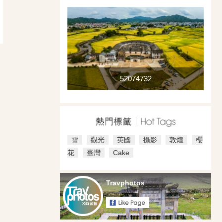
52074732
雪
觀光
英國
攝影
敦煌
櫻
花
臺灣
Cake
Travphotos