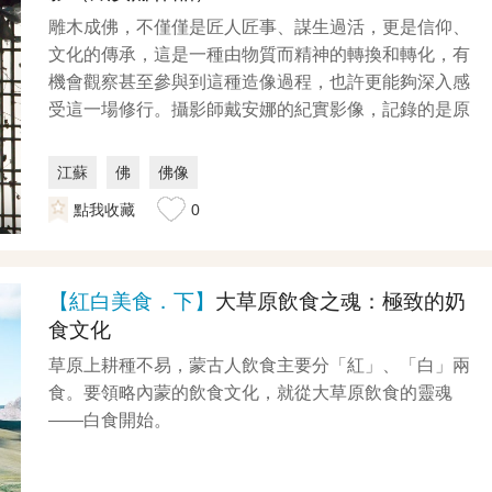
雕木成佛，不僅僅是匠人匠事、謀生過活，更是信仰、
文化的傳承，這是一種由物質而精神的轉換和轉化，有
機會觀察甚至參與到這種造像過程，也許更能夠深入感
受這一場修行。攝影師戴安娜的紀實影像，記錄的是原
木開相後...
江蘇
佛
佛像
點我收藏
0
【紅白美食．下】
大草原飲食之魂：極致的奶
食文化
草原上耕種不易，蒙古人飲食主要分「紅」、「白」兩
食。要領略內蒙的飲食文化，就從大草原飲食的靈魂
——白食開始。