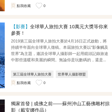
點我收藏
0
【影賽】
全球華人旅拍大賽 10萬元大獎等你來
參賽！
2019第三屆全球華人旅拍大賽於4月16日正式啟動，將
持續半年面向全球華人徵稿。本屆旅拍大賽以“影像觸及
世界”為主題，邀請全球華人攝影師一起用鏡頭記錄旅途
中那些溫暖和美麗的瞬間。無論你是玩數碼的，還是...
第三屆全球華人旅拍大賽
世界華人攝影聯盟
香港中國旅遊出版社
點我收藏
0
獨家首發 | 成佛之前——蘇州沖山工藝佛雕村掠
影（戴安娜作品）