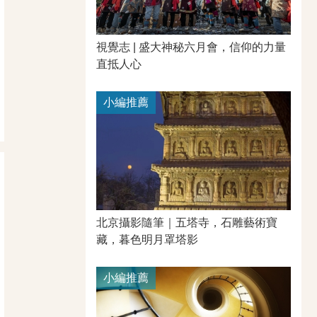
視覺志 | 盛大神秘六月會，信仰的力量
直抵人心
小編推薦
北京攝影隨筆｜​五塔寺，石雕藝術寶
藏，暮色明月罩塔影
小編推薦