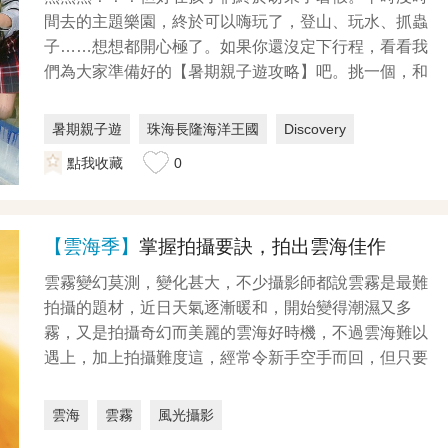
間去的主題樂園，終於可以嗨玩了，登山、玩水、抓蟲
子……想想都開心極了。如果你還沒定下行程，看看我
們為大家準備好的【暑期親子遊攻略】吧。挑一個，和
孩子度過...
暑期親子遊
珠海長隆海洋王國
Discovery
點我收藏
0
【雲海季】
掌握拍攝要訣，拍出雲海佳作
雲霧變幻莫測，變化甚大，不少攝影師都說雲霧是最難
拍攝的題材，近日天氣逐漸暖和，開始變得潮濕又多
霧，又是拍攝奇幻而美麗的雲海好時機，不過雲海難以
遇上，加上拍攝難度這，經常令新手空手而回，但只要
有耐性及把...
雲海
雲霧
風光攝影