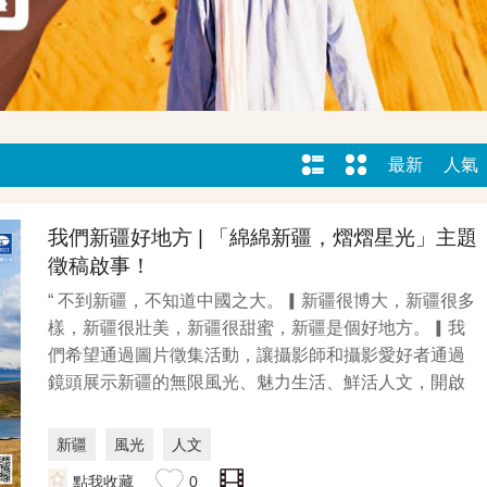
最新
人氣
我們新疆好地方 | 「綿綿新疆，熠熠星光」主題
徵稿啟事！
“ 不到新疆，不知道中國之大。▎新疆很博大，新疆很多
樣，新疆很壯美，新疆很甜蜜，新疆是個好地方。▎我
們希望通過圖片徵集活動，讓攝影師和攝影愛好者通過
鏡頭展示新疆的無限風光、魅力生活、鮮活人文，開啟
新疆...
新疆
風光
人文
點我收藏
0