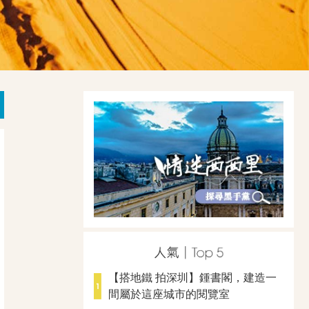
【搭地鐵 拍深圳】鍾書閣，建造一
間屬於這座城市的閱覽室