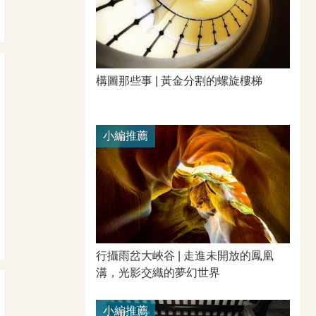
構圖那些事 | 黃金分割的螺旋樓梯
小編推薦
行攝雨岔大峽谷 | 走進未開放的鳳凰
溝，光影交織的夢幻世界
小編推薦