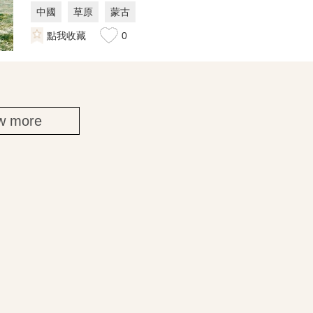
中國
草原
蒙古
點我收藏
0
w more