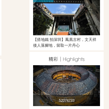
【搭地鐵 拍深圳】鳳凰古村，文天祥
後人落腳地，留取一片丹心
52074733