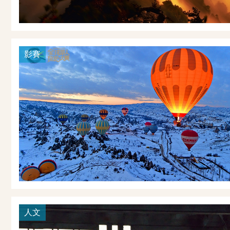
影賽
人文