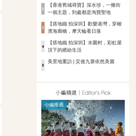
【香港舊城尋寶】深水埗，一條街
一個主題，到處都是淘寶聖地
【搭地鐵 拍深圳】歡樂港灣，穿梭
濱海廊橋，摩天輪看日落
【搭地鐵 拍深圳】水圍村，彩虹屋
頂下的繽紛生活
美景地重訪 | 災後九寨依然美麗
小編推薦