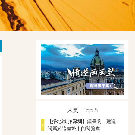
【搭地鐵 拍深圳】鍾書閣，建造一
間屬於這座城市的閱覽室