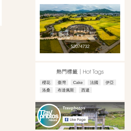
52074732
櫻花
臺灣
Cake
法國
伊亞
洛桑
布達佩斯
西遞
Travphotos