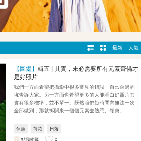
最新
人氣
【圖鑑】
輯五 | 其實，未必需要所有元素齊備才
是好照片
我們一方面希望把攝影中很多常見的錯誤，自己踩過的
坑告訴大家。另一方面也希望更多的人能明白好照片其
實有很多標準，並不單一。既然咱們短時間內無法一次
全部做到，那就拆開來一個個元素去熟悉、領會。
休漁
荷花
日落
點我收藏
0