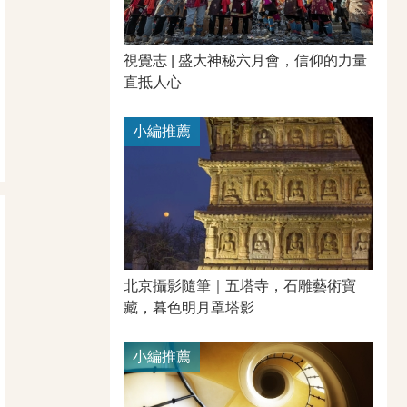
視覺志 | 盛大神秘六月會，信仰的力量
直抵人心
小編推薦
北京攝影隨筆｜​五塔寺，石雕藝術寶
藏，暮色明月罩塔影
小編推薦