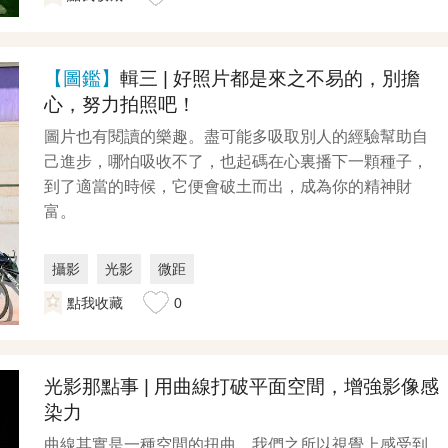
【圖鑑】
輯三 | 好照片都是來之不易的，別擔
心，努力拍照吧！
圖片也有閱讀的樂趣。盡可能多吸取別人的經驗幫助自
己進步，哪怕吸收不了，也起碼在心裏播下一顆種子，
到了適當的時候，它便會破土而出，成為你的精神財
富。
攝影
光影
微距
點我收藏
0
光影那點事 | 用曲線打破平面空間，增強影像感
染力
曲線其實是一種空間的扭曲，我們之所以視覺上感受到