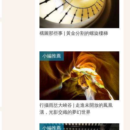
構圖那些事 | 黃金分割的螺旋樓梯
小編推薦
行攝雨岔大峽谷 | 走進未開放的鳳凰
溝，光影交織的夢幻世界
小編推薦