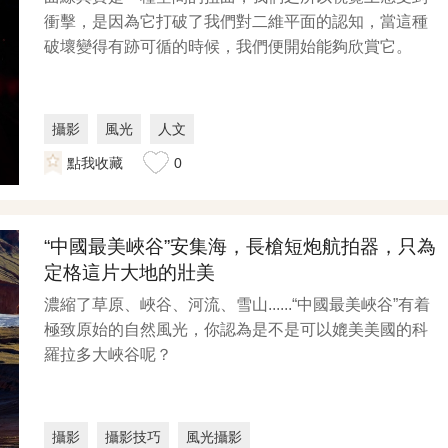
衝擊，是因為它打破了我們對二維平面的認知，當這種
破壞變得有跡可循的時候，我們便開始能夠欣賞它。
攝影
風光
人文
點我收藏
0
“中國最美峽谷”安集海，長槍短炮航拍器，只為
定格這片大地的壯美
濃縮了草原、峽谷、河流、雪山......“中國最美峽谷”有着
極致原始的自然風光，你認為是不是可以媲美美國的科
羅拉多大峽谷呢？
攝影
攝影技巧
風光攝影