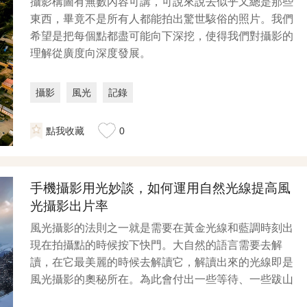
攝影構圖有無數內容可講，可說來說去似乎又總是那些
東西，畢竟不是所有人都能拍出驚世駭俗的照片。我們
希望是把每個點都盡可能向下深挖，使得我們對攝影的
理解從廣度向深度發展。
攝影
風光
記錄
點我收藏
0
手機攝影用光妙談，如何運用自然光線提高風
光攝影出片率
風光攝影的法則之一就是需要在黃金光線和藍調時刻出
現在拍攝點的時候按下快門。大自然的語言需要去解
讀，在它最美麗的時候去解讀它，解讀出來的光線即是
風光攝影的奧秘所在。為此會付出一些等待、一些跋山
涉水、一些...