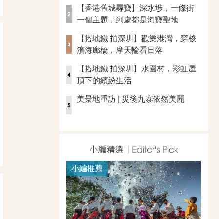
【香港舊城尋寶】深水埗，一條街
一個主題，到處都是淘寶聖地
【搭地鐵 拍深圳】歡樂港灣，穿梭
濱海廊橋，摩天輪看日落
【搭地鐵 拍深圳】水圍村，彩虹屋
頂下的繽紛生活
美景地重訪 | 災後九寨依然美麗
小編推薦