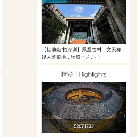
【搭地鐵 拍深圳】鳳凰古村，文天祥
後人落腳地，留取一片丹心
52074733