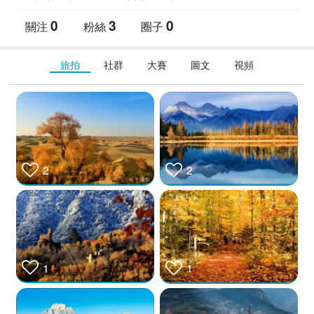
0
3
0
關注
粉絲
圈子
旅拍
社群
大賽
圖文
視頻
2
2
1
1