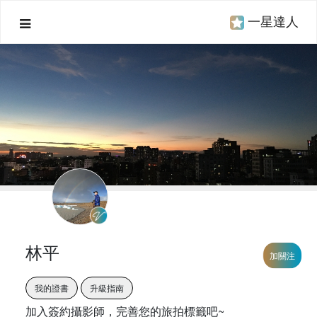
一星達人
林平
加關注
我的證書
升級指南
加入簽約攝影師，完善您的旅拍標籤吧~