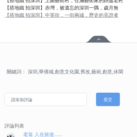
【搭地鐵 拍深圳】上圍藝術村，住滿藝術家的靜謐老村
【搭地鐵 拍深圳】赤灣，被遺忘的深圳一隅，歲月無
【搭地鐵 拍深圳】中英街，一街兩城，歷史的見證者
關鍵詞： 深圳,華僑城,創意文化園,舊改,藝術,創意,休閑
提交
評論列表
老翁 人在旅途……