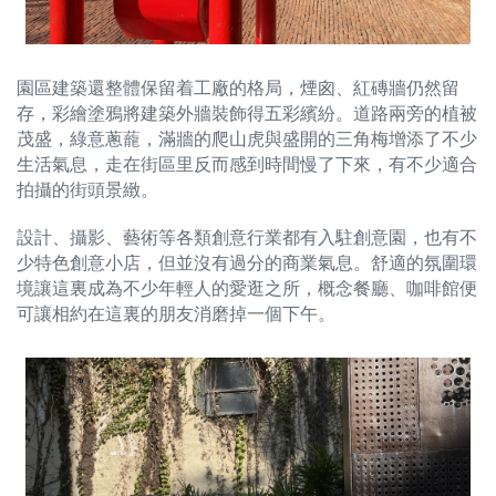
園區建築還整體保留着工廠的格局，煙囪、紅磚牆仍然留
存，彩繪塗鴉將建築外牆裝飾得五彩繽紛。道路兩旁的植被
茂盛，綠意蔥蘢，滿牆的爬山虎與盛開的三角梅增添了不少
生活氣息，走在街區里反而感到時間慢了下來，有不少適合
拍攝的街頭景緻。
設計、攝影、藝術等各類創意行業都有入駐創意園，也有不
少特色創意小店，但並沒有過分的商業氣息。舒適的氛圍環
境讓這裏成為不少年輕人的愛逛之所，概念餐廳、咖啡館便
可讓相約在這裏的朋友消磨掉一個下午。