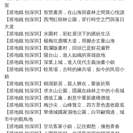
室
【搭地鐵 拍深圳】智慧書房，在山海與森林之間賞心悅讀
【搭地鐵 拍深圳】西灣紅樹林公園，穿行時空之門與落日
大道
【搭地鐵 拍深圳】水圍村，彩虹屋頂下的繽紛生活
【搭地鐵 拍深圳】楊梅坑鹿嘴大道，用腳步丈量山海
【搭地鐵 拍深圳】觀瀾版畫村，回頭已是鮮花遍野
【搭地鐵 拍深圳】陽台山，遊人如織的英雄故地
【搭地鐵 拍深圳】深業上城，進入現代主義油畫小鎮
【搭地鐵 拍深圳】較尾場，古時的練兵場，如今的民宿小
鎮
【搭地鐵 拍深圳】鶴湖新居，親人猶在，聚族於斯
【搭地鐵 拍深圳】求水山公園，隱藏在綠林之中的小長城
【搭地鐵 拍深圳】價值工廠，創意中重新建構價值
【搭地鐵 拍深圳】梅沙尖，山峰聳立，四方景色盡收眼底
【搭地鐵 拍深圳】華僑城國家濕地公園，白羽翩飛過，城
市中的觀鳥地
【搭地鐵 拍深圳】甘坑客家小鎮，記住鄉愁，擁抱青春