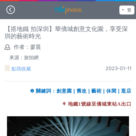
【搭地鐵 拍深圳】華僑城創意文化園，享受深
圳的藝術時光
作者：
廖晨
來源：旅拍網
2023-01-11
點我收藏
❆ 關鍵詞：創意園 | 舊改 | 藝術
| 休閑
| 逛店
⚘ 地鐵1號線至僑城東站A出口