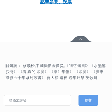
點擊參賽、投票
關鍵詞： 蔡煥松,中國攝影金像獎,《到訪·還鄉》《水墨響
沙灣》,《看·真的·印度》,《潮汕年俗》,《印度》,《廣東
攝影五十年系列叢書》,賽大豬,遊神,過年拜祭,英歌舞
提交