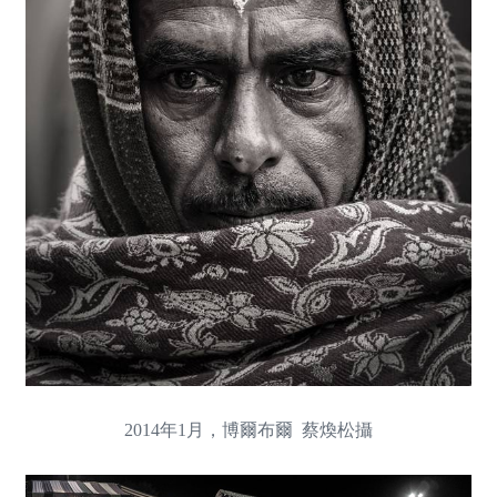
2014年1月，博爾布爾 蔡煥松攝