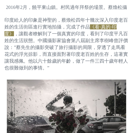
2016年2月，饒平東山鎮。村民過年拜祭的場景。蔡煥松攝
印度給人的印象是神聖的，蔡煥松四年十幾次深入印度老百
姓的生活街區進行實地拍攝，完成了作品
《看·真的·印
度》
，讓觀者瞭解到了一個真實的印度，看到了印度平凡百
姓的生活狀態。中國攝影家協會第八屆副主席李樹峰曾評價
說：”蔡先生的攝影突破了旅行攝影的局限，穿透了走馬看
花式的浮光掠影，而直接面對著印度老百姓的生存，這著實
讓我感佩。他以六十餘歲的年齡，做了一件三四十歲年輕人
也很難做到的事情。”