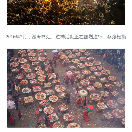
2016年2月，澄海鹽灶。遊神活動正在熱烈進行。蔡煥松攝