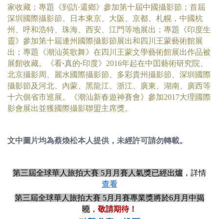
家收藏；專題《到訪·還鄉》參加第十屆中國攝影節；首屆
深圳國際攝影節、日本東京、大阪、京都、札幌，中國杭
州、呼和浩特、珠海、西安、江門等地展出；專題《印度生
靈》參加第十屆連州國際攝影節展出和四川王蒙藝術館展
出；專題《潮汕英歌舞》在四川王蒙文學藝術館展出作品被
展館收藏。《看
·
真的
·
印度》2016年起在中囯藝術研究院、
北京攝影周、麗水國際攝影節、多彩貴州攝影節、深圳國際
攝影節及河北、內蒙、黑龍江、浙江、廣東、湖南、廣西等
十六個省市巡展。《潮汕新春遊神賽會》參加2017大理國際
影會展出並獲國際攝影聯盟主席獎。
文中圖片均為蔡煥松本人提供，未經許可請勿轉載。
第三屆全球華人旅拍大賽 5月月賽人氣獎已經出爐
，詳情
查看
第三屆全球華人旅拍大賽 5月月賽專業獎將於6月月中揭
曉
，
敬請期待！