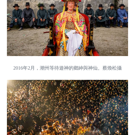
2016年2月，潮州等待遊神的鄉紳與神仙。蔡煥松攝