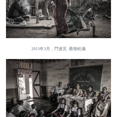
2015年3月，門達瓦 蔡煥松攝