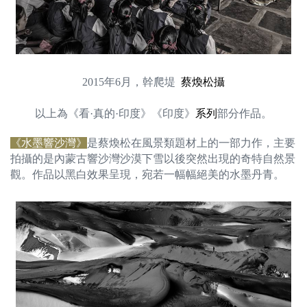
2015年6月，幹爬堤
蔡煥松攝
以上為《看·真的·印度》《印度》
系列
部分作品。
《水墨響沙灣》
是蔡煥松在風景類題材上的一部力作，主要
拍攝的是內蒙古響沙灣沙漠下雪以後突然出現的奇特自然景
觀。作品以黑白效果呈現，宛若一幅幅絕美的水墨丹青。