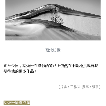
蔡煥松攝
直至今日，蔡煥松在攝影的道路上仍然在不斷地挑戰自我，
期待他的更多作品！
（
）
採訪：王雅萱 撰寫：張寧
蔡煥松攝影簡歷