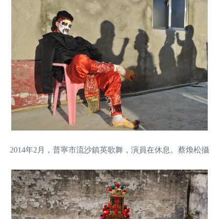
2014年2月，普寧市流沙鎮英歌舞，演員在休息。蔡煥松攝