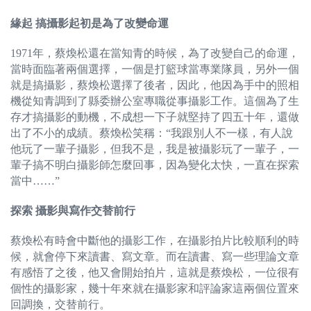
緣起 搞攝影起初是為了改變命運
1971年，蔡煥松還在當知青的時候，為了改變自己的命運，
當時面臨著兩個選擇，一個是打籃球當專業隊員，另外一個
就是搞攝影，蔡煥松選擇了後者，因此，他因為手中的照相
機從知青調到了縣委辦公室專職從事攝影工作。這個為了生
存才搞攝影的動機，不成想一下子就堅持了四五十年，還做
出了不小的成績。蔡煥松笑稱：“我跟別人不一樣，有人說
他玩了一輩子攝影，但我不是，我是被攝影玩了一輩子，一
輩子搞不明白攝影師怎麼回事，因為變化太快，一直在探索
當中……”
探索 攝影與寫作交替前行
蔡煥松有時會中斷他的攝影工作，在攝影拍片比較順利的時
候，就會停下來讀書、寫文章。而在讀書、寫一些理論文章
有感悟了之後，他又會開始拍片，這就是蔡煥松，一位很有
個性的攝影家，幾十年來就在攝影家和評論家這兩個位置來
回調換，交替前行。