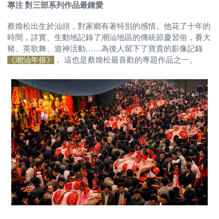
專注 對三部系列作品最鍾愛
蔡煥松出生於汕頭，對家鄉有著特別的感情。他花了十年的
時間，詳實、生動地記錄了潮汕地區的傳統節慶習俗，賽大
豬、英歌舞、遊神活動……為後人留下了寶貴的影像記錄
《潮汕年俗》
， 這也是蔡煥松最喜歡的專題作品之一。