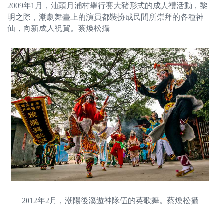
2009年1月，汕頭月浦村舉行賽大豬形式的成人禮活動，黎
明之際，潮劇舞臺上的演員都裝扮成民間所崇拜的各種神
仙，向新成人祝賀。蔡煥松攝
2012年2月，潮陽後溪遊神隊伍的英歌舞。蔡煥松攝