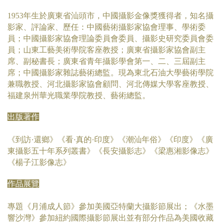
1953年生於廣東省汕頭市，中國攝影金像獎獲得者，知名攝
影家、評論家、歷任：中國藝術攝影家協會理事、學術委
員；中國攝影家協會理論委員會委員、攝影史研究委員會委
員；山東工藝美術學院客座教授；廣東省攝影家協會副主
席、副秘書長；廣東省青年攝影學會第一、二、三屆副主
席；中國攝影家雜誌藝術總監。現為東北石油大學藝術學院
兼職教授、河北攝影家協會顧問、河北傳媒大學客座教授、
福建泉州華光職業學院教授、藝術總監。
出版著作
《到訪·還鄉》《看·真的·印度》《潮汕年俗》《印度》《廣
東攝影五十年系列叢書》《長安攝影志》《梁惠湘影像志》
《楊子江影像志》
作品展覽
專題《月浦成人節》參加美國亞特蘭大攝影節展出；《水墨
響沙灣》參加紐約國際攝影節展出並有部分作品為美國收藏