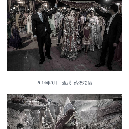
2014年9月，查謨 蔡煥松攝