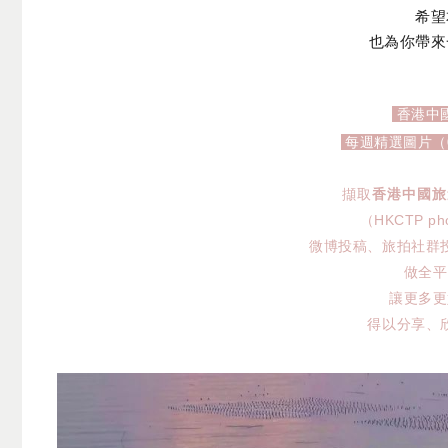
希望
也為你帶來
香港中
每週精選圖片（06.
擷取
香港中國旅
（HKCTP ph
微博投稿、旅拍社群
做全平
讓更多更
得以分享、