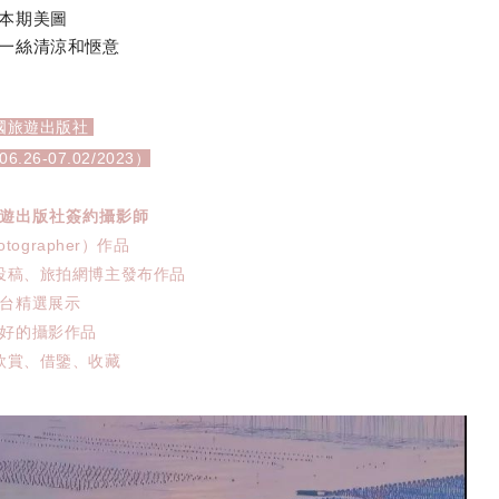
本期美圖
一絲清涼和愜意
國旅遊出版社
26-07.02/2023）
遊出版社簽約攝影
師
otographer）作品
投稿、旅拍網博主發布作品
台精選展示
好的攝影作品
欣賞、借鑒、收藏