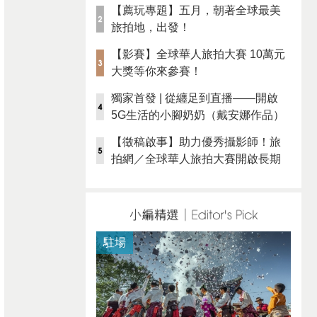
【薦玩專題】五月，朝著全球最美
旅拍地，出發！
【影賽】全球華人旅拍大賽 10萬元
大獎等你來參賽！
獨家首發 | 從纏足到直播——開啟
5G生活的小腳奶奶（戴安娜作品）
【徵稿啟事】助力優秀攝影師！旅
拍網／全球華人旅拍大賽開啟長期
徵稿
駐場