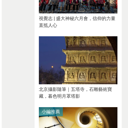
視覺志 | 盛大神秘六月會，信仰的力量
直抵人心
北京攝影隨筆｜​五塔寺，石雕藝術寶
藏，暮色明月罩塔影
小編推薦