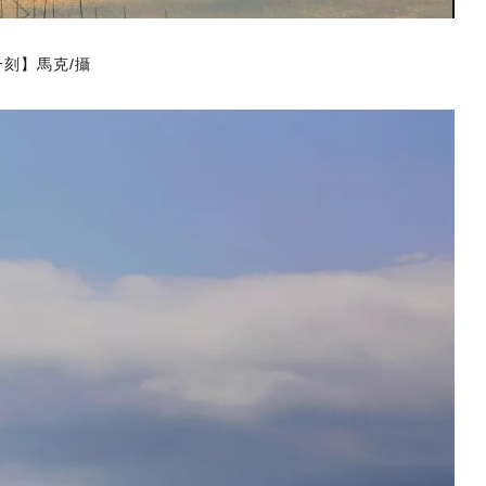
刻】馬克/攝