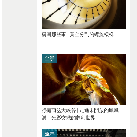
構圖那些事 | 黃金分割的螺旋樓梯
全景
行攝雨岔大峽谷 | 走進未開放的鳳凰
溝，光影交織的夢幻世界
流年