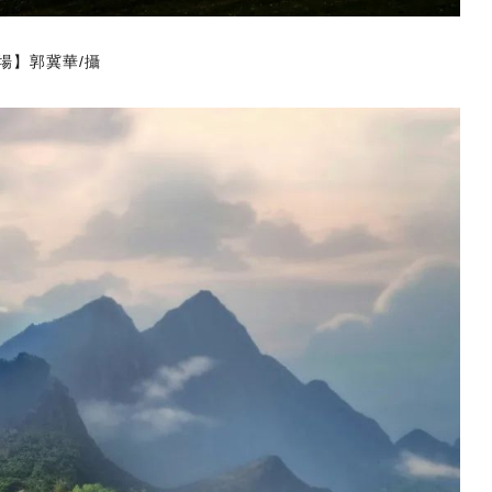
場】郭冀華/攝