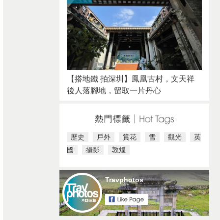
【搭地鐵 拍深圳】鳳凰古村，文天祥
後人落腳地，留取一片丹心
歷史
戶外
賞花
雪
觀光
英
國
攝影
敦煌
Travphotos