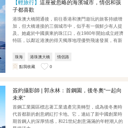
【輕旅行】
這座被忽略的海濱城市，情侶和孩
子都喜歡
港珠澳大橋開通後，前往香港和澳門遊玩的旅客持續增
加，但大橋連接的三個城市中，似乎有一個鮮少有人提
及。她處於中國廣東的珠江口，在1980年開始成立經濟
特區，以鄰近港澳的得天獨厚地理優勢飛速發展，有新
建成...
珠海
港珠澳大橋
情侶路
點我收藏
0
簽約攝影師 | 郭永林：首鋼園，後冬奧“一起向
未來”
首鋼工業園區標志著工業遺產完美轉型，成為後冬奧時
代首都新的創意網紅打卡地。它，連結了新中國創業時
期首鋼人的深厚情感，和21世紀創意滿滿的年輕潮人的