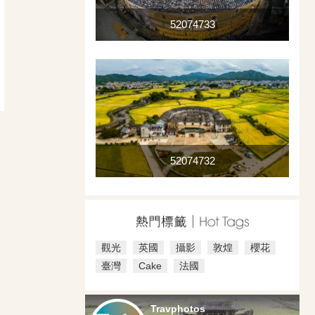
52074733
52074732
觀光
英國
攝影
敦煌
櫻花
臺灣
Cake
法國
Travphotos