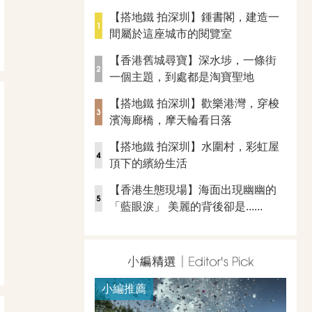
【搭地鐵 拍深圳】鍾書閣，建造一
間屬於這座城市的閱覽室
【香港舊城尋寶】深水埗，一條街
一個主題，到處都是淘寶聖地
【搭地鐵 拍深圳】歡樂港灣，穿梭
濱海廊橋，摩天輪看日落
【搭地鐵 拍深圳】水圍村，彩虹屋
頂下的繽紛生活
【香港生態現場】海面出現幽幽的
「藍眼淚」 美麗的背後卻是......
小編推薦