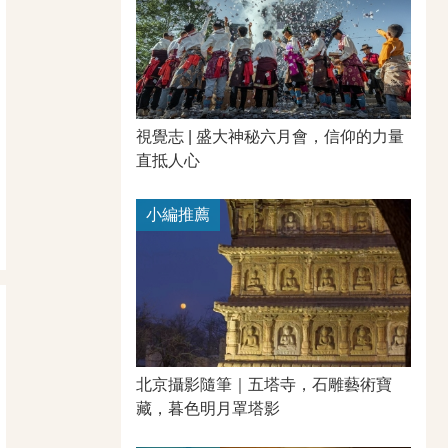
視覺志 | 盛大神秘六月會，信仰的力量
直抵人心
小編推薦
北京攝影隨筆｜​五塔寺，石雕藝術寶
藏，暮色明月罩塔影