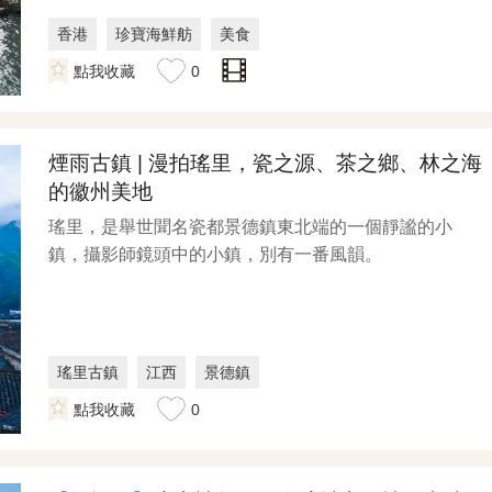
香港
珍寶海鮮舫
美食
點我收藏
0
煙雨古鎮 | 漫拍瑤里，瓷之源、茶之鄉、林之海
的徽州美地
瑤里，是舉世聞名瓷都景德鎮東北端的一個靜謐的小
鎮，攝影師鏡頭中的小鎮，別有一番風韻。
瑤里古鎮
江西
景德鎮
點我收藏
0