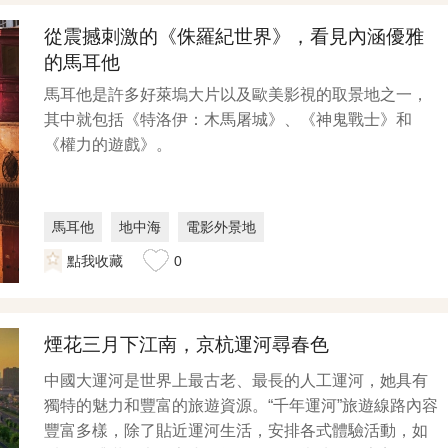
從震撼刺激的《侏羅紀世界》，看見內涵優雅
的馬耳他
馬耳他是許多好萊塢大片以及歐美影視的取景地之一，
其中就包括《特洛伊：木馬屠城》、《神鬼戰士》和
《權力的遊戲》。
馬耳他
地中海
電影外景地
點我收藏
0
煙花三月下江南，京杭運河尋春色
中國大運河是世界上最古老、最長的人工運河，她具有
獨特的魅力和豐富的旅遊資源。“千年運河”旅遊線路內容
豐富多樣，除了貼近運河生活，安排各式體驗活動，如