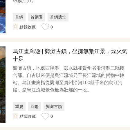
昂揚活力。
首鋼
首鋼園
首鋼遺址
點我收藏
0
烏江畫廊遊 | 龔灘古鎮，坐擁無敵江景，煙火氣
十足
龔灘古鎮，地處酉陽縣、彭水縣和貴州省沿河縣三縣接
合部。自古以來便是烏江流域乃至長江流域的貨物中轉
站。烏江畫廊指從龔灘至貴州沿河100餘千米的烏江河
段，是烏江流域景色最為壯麗的一段。
重慶
酉陽
龔灘古鎮
點我收藏
0