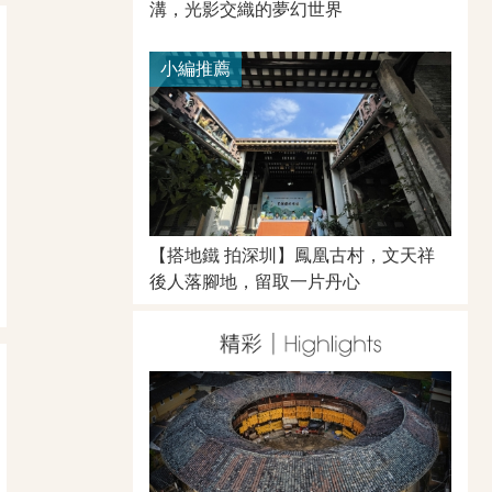
溝，光影交織的夢幻世界
小編推薦
【搭地鐵 拍深圳】鳳凰古村，文天祥
後人落腳地，留取一片丹心