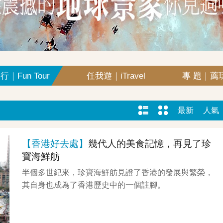
｜Fun Tour
任我遊｜iTravel
專 題｜薦玩
最新
人氣
【香港好去處】
幾代人的美食記憶，再見了珍
寶海鮮舫
半個多世紀來，珍寶海鮮舫見證了香港的發展與繁榮，
其自身也成為了香港歷史中的一個註腳。