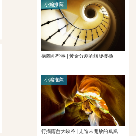
小編推薦
構圖那些事 | 黃金分割的螺旋樓梯
小編推薦
行攝雨岔大峽谷 | 走進未開放的鳳凰