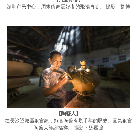
深圳市民中心，周末街舞愛好者的飛揚青春。 攝影：劉博
【陶藝人】
在長沙望城區銅官鎮，銅官陶藝有幾千年的歷史。圖為銅官
陶藝大師謝福祥。 攝影：鄧國強