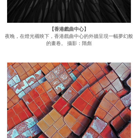
【香港戲曲中心】
夜晚，在燈光襯映下，香港戲曲中心的外牆呈現一幅夢幻般
的畫卷。 攝影：隋彪