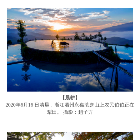
【晨耕】
2020年6月16 日清晨，浙江溫州永嘉茗嶴山上农民伯伯正在
犁田。 攝影：趙子方