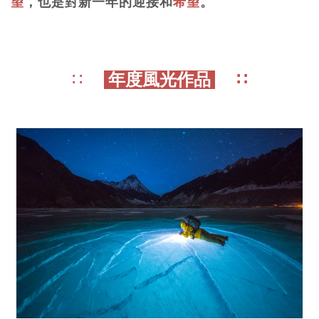
望
，也是對新一年的迎接和
希望
。
∷
年度風光作品
∷