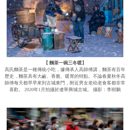
【 麵茶一碗三冬暖】
高氏麵茶是一種傳統小吃，據傳承人高師傅講，麵茶有百年
歷史，麵茶具有大鹼、香脆、暖胃的特點。不論春夏秋冬高
師傅每天都早早來到古城東門，附近男女老幼老食客都非常
喜歡。 2020年1月拍攝於遼寧興城古城。 攝影：李樹鵬