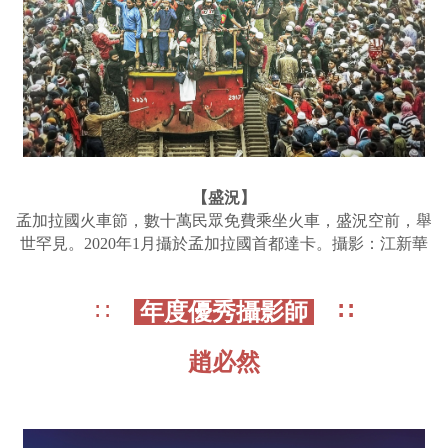
【盛況】
孟加拉國火車節，數十萬民眾免費乘坐火車，盛況空前，舉
世罕見。2020年1月攝於孟加拉國首都達卡。攝影：江新華
∷
年度優秀攝影師
∷
趙必然