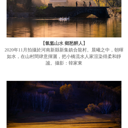
【氤氳山水 鄉愁醉人】
2020年11月拍攝於河南新縣新集鎮合龍村。晨曦之中，朝暉
如水，在山村間肆意揮灑，把小橋流水人家渲染得柔和靜
謐。攝影：韓家東