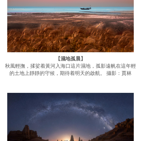
【濕地孤晨】
秋風輕撫，揉娑着黃河入海口這片濕地，孤影遠帆在這年輕
的土地上靜靜的守候，期待着明天的啟航。 攝影：賈林