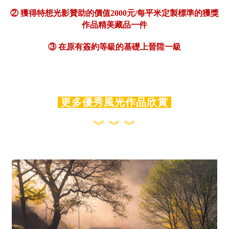
② 獲得特想光影贊助的價值2000元/每平米定製標準的獲獎
作品精美藏品一件
③ 在原有簽約等級的基礎上晉陞一級
更多優秀風光作品欣賞
︾ ︾ ︾