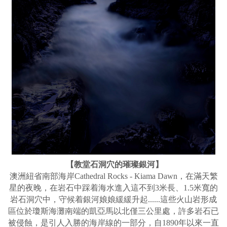
【教堂石洞穴的璀璨銀河】
澳洲紐省南部海岸Cathedral Rocks - Kiama Dawn，在滿天繁
星的夜晚，在岩石中踩着海水進入這不到3米長、1.5米寬的
岩石洞穴中，守候着銀河娘娘緩緩升起......這些火山岩形成
區位於瓊斯海灘南端的凱亞馬以北僅三公里處，
許多岩石已
被侵蝕，
是引人入勝的海岸線的一部分，自1890年以來一直