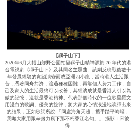
【獅子山下】
2020年6月大帽山郊野公園拍攝獅子山精神源於 70 年代的港
台電視劇《獅子山下》及其同名主題曲。該劇反映戰後數十
年發展經驗的實踐演變而成亞洲四小龍，當時港人生活艱
苦，憑著同舟共濟，渡過種種困難，再靠個人努力工作，自
己及家人的生活最終可以改善，其經濟成就是香港人引以為
傲的記憶，這就是香港精神。代表那個時代的一位歌星羅文
用淺白的歌詞、優美的旋律，將大家的心情浪漫地演繹出來
的結果，正如歌詞所說:「同處海角天邊，攜手踏平崎嶇，
我哋大家用艱辛努力寫下那不朽香江名句」。 攝影：宋彼
得