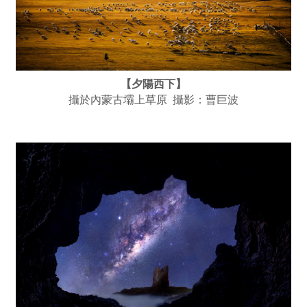
【夕陽西下】
攝於內蒙古壩上草原 攝影：曹巨波