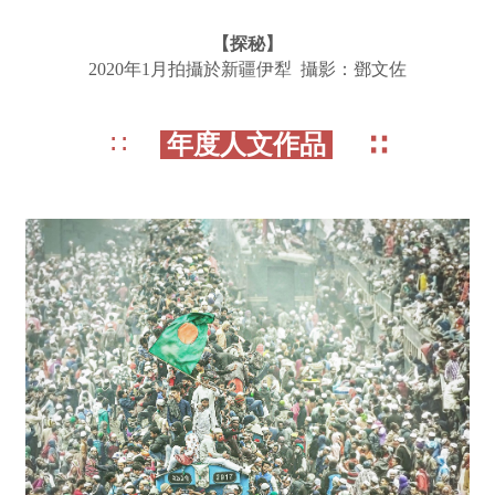
【探秘】
2020年1月拍攝於新疆伊犁 攝影：鄧文佐
∷
年度人文作品
∷