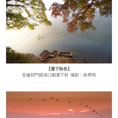
【灘下秋色】
安徽祁門縣渚口鄉灘下村 攝影：朱齊明