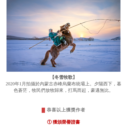
【冬雪牧歌】
2020年1月拍攝於內蒙古赤峰烏蘭布統壩上。夕陽西下，暮
色蒼茫，牧民們放牧歸來，打馬而起，豪邁無比。
▓
恭喜以上獲獎作者
① 獲頒榮譽證書