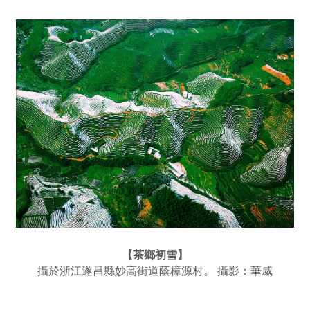
【茶鄉初雪】
攝於浙江遂昌縣妙高街道蔭樟源村。 攝影：華威