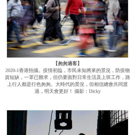
【匆匆過客】
2020-1香港拍攝。疫情初臨，市民未知將來的景況，防疫物
資短缺，一罩已難求，但仍要面對日常生活及上班工作，路
上行人都是行色匆匆。大時代的景況，但相信總會共同渡
過，明天會更好！ 攝影：Dicky