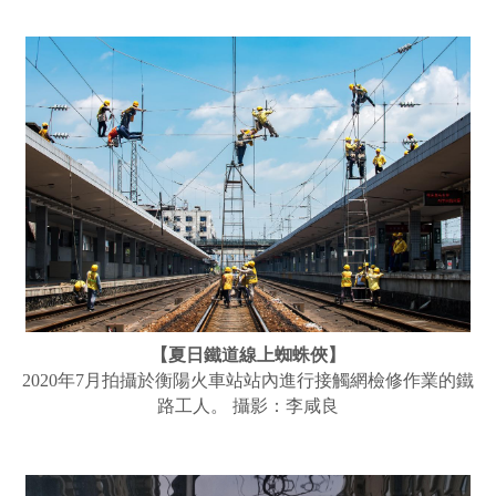
【夏日鐵道線上蜘蛛俠】
2020年7月拍攝於衡陽火車站站內進行接觸網檢修作業的鐵
路工人。 攝影：李咸良