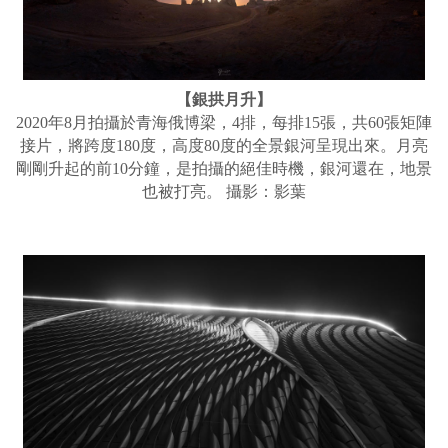
【銀拱月升】
2020年8月拍攝於青海俄博梁，4排，每排15張，共60張矩陣
接片，將跨度180度，高度80度的全景銀河呈現出來。月亮
剛剛升起的前10分鐘，是拍攝的絕佳時機，銀河還在，地景
也被打亮。 攝影：影葉