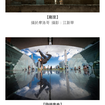
【鄰里】
攝於摩洛哥 攝影：江新華
【飛揚青春】