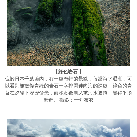
【綠色岩石 】
位於日本千葉境內，有一處奇特的景觀，每當海水退潮，可
以看到無數條青綠的岩石一字排開伸向海的深處，綠色的青
苔在夕陽下瀝瀝發光，而漲潮後則又被海水遮掩，變得平淡
無奇。 攝影：一介布衣