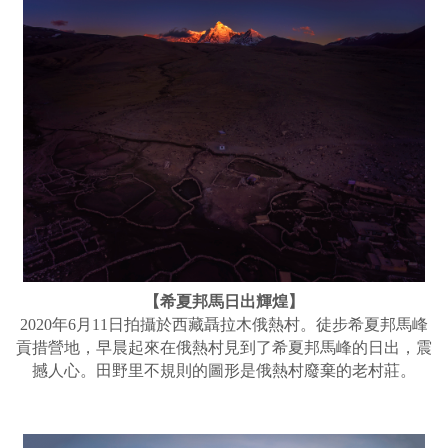
【希夏邦馬日出輝煌】
2020年6月11日拍攝於西藏聶拉木俄熱村。徒步希夏邦馬峰
貢措營地，早晨起來在俄熱村見到了希夏邦馬峰的日出，震
撼人心。田野里不規則的圖形是俄熱村廢棄的老村莊。