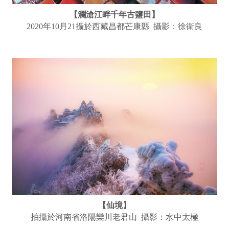
【瀾滄江畔千年古鹽田】
2020年10月21攝於西藏昌都芒康縣 攝影：徐衛良
【仙境】
拍攝於河南省洛陽欒川老君山 攝影：水中太極