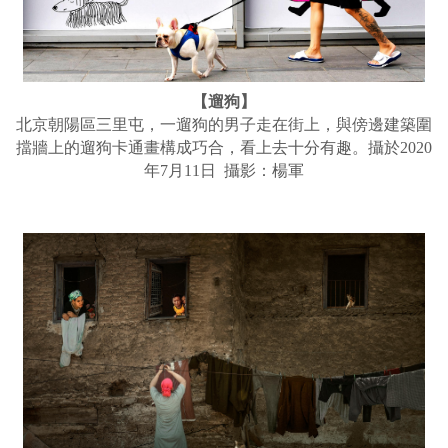
【遛狗】
北京朝陽區三里屯，一遛狗的男子走在街上，與傍邊建築圍
擋牆上的遛狗卡通畫構成巧合，看上去十分有趣。攝於2020
年7月11日 攝影：楊軍