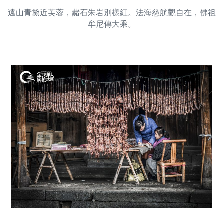
遠山青黛近芙蓉，赭石朱岩別樣紅。法海慈航觀自在，佛祖
牟尼傳大乘。