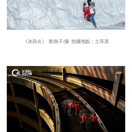
《冰與火》 劉加子/攝 拍攝地點：土耳其