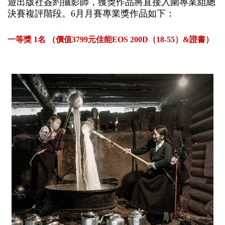
遊出版社簽約攝影師，獲獎作品將直接入圍專業組總
決賽複評階段。6月月賽專業獎作品如下：
一等獎 1名 （價值3799元佳能EOS 200D（18-55）&證書）