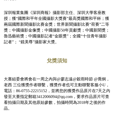
深圳報業集團《深圳商報》攝影部主任、深圳大學客座教
授；獲“國際和平年全國攝影大獎賽”最高獎國際和平杯；獲
兩屆
國際新聞攝影比賽金獎；世界新聞攝影比賽“荷賽”二等
獎；中國攝影金像獎；中國攝影50年貢獻獎；中國新聞獎；
魯迅藝術獎；中國攝影記者“金眼獎”；全國“十佳青年攝影
記者”； “鏡美尊”攝影家大獎。
兌獎須知
大賽組委會將會在一周之內與
@廖志遠
@穀雨時節 @喬炯，
老西 三位獲獎作者聯繫，獲獎作者也可主動聯繫客服小U，
電話：86-0755-22215152，並將您的獲獎作品原片在7天之內
發至大賽指定郵箱3412006094@qq.com，要求作品原片可查
看拍攝日期及其他原始參數，拍攝時間為2018年之後的作
品。