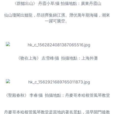
《群鱷出山》 丹霞小草/攝 拍攝地點：廣東丹霞山
仙山瓊閣出鱷龍，昂頭齊集錦江濱。潛伏萬年期海嘯，潮來
一躍可騰空。
《吻在上海》 左雪峰/攝 拍攝地點：上海外灘
《聖殿春秋》 李睿/攝 拍攝地點：丹麥哥本哈根管風琴教堂
丹麥哥本哈根管風琴教堂是當地的著名景點，清早開門後教