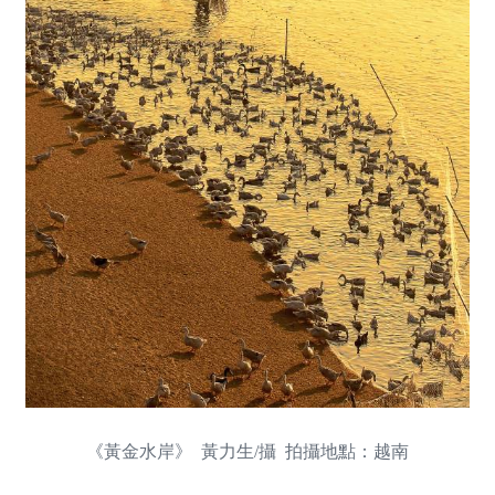
《黃金水岸》 黃力生/攝 拍攝地點：越南