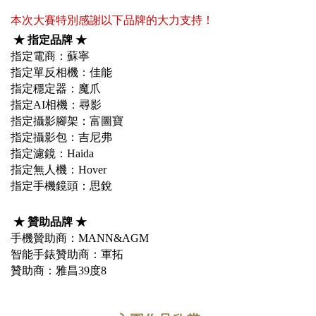
本次
大
賽特別感謝以下品牌的大力支持！
★ 指定品牌 ★
指定電商：蘇寧
指定單反相機：佳能
指定穩定器：魔爪
指定AI相機：尋影
指定攝影腳架：富圖寶
指定攝影包：吉尼弗
指定濾鏡：Haida
指定無人機：Hover
指定手機鏡頭：思銳
★ 贊助品牌 ★
手機贊助商：MANN&AGM
智能手錶贊助商：軍拓
贊助商：雅昌39度8