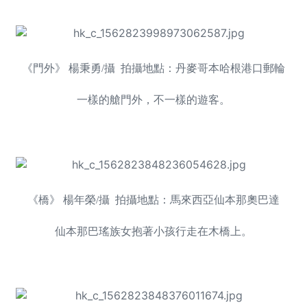
《門外》 楊秉勇/攝 拍攝地點：丹麥哥本哈根港口郵輪
一樣的艙門外，不一樣的遊客。
《橋》 楊年榮/攝 拍攝地點：馬來西亞仙本那奧巴達
仙本那巴瑤族女抱著小孩行走在木橋上。