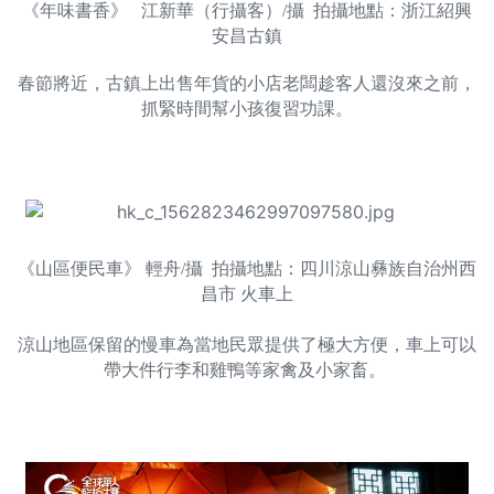
《年味書香》 江新華（行攝客）/攝 拍攝地點：浙江紹興
安昌古鎮
春節將近，古鎮上出售年貨的小店老闆趁客人還沒來之前，
抓緊時間幫小孩復習功課。
《山區便民車》 輕舟/攝 拍攝地點：四川涼山彝族自治州西
昌市 火車上
涼山地區保留的慢車為當地民眾提供了極大方便，車上可以
帶大件行李和雞鴨等家禽及小家畜。