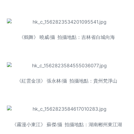
《鶴舞》 曉威/攝 拍攝地點：吉林省白城向海
《紅雲金頂》 張永林/攝 拍攝地點：貴州梵淨山
《霧漫小東江》 蘇傑/攝 拍攝地點：湖南郴州東江湖