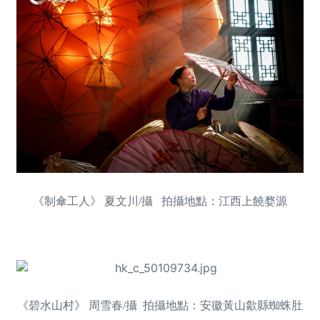
《制傘工人》 夏文川/攝 拍攝地點：江西上饒婺源
《碧水山村》 周雪春/攝 拍攝地點：安徽黃山歙縣蜘蛛肚