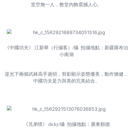
堂空無一人，教堂內飾震撼人心。
《中國功夫》 江新華（行攝客）/攝 拍攝地點：新疆羅布泊
小南湖
逆光下兩個武林高手過招，剪影顯示姿態優美，動作矯健，
中國功夫是力與美的完美結合。
《兄弟情》 dicky/攝 拍攝地點：廣東順德