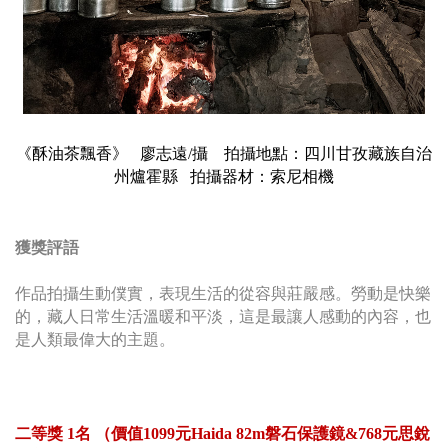
《酥油茶飄香》 廖志遠/攝 拍攝地點：四川甘孜藏族自治
州爐霍縣 拍攝器材：索尼相機
獲獎評語
作品拍攝生動僕實，表現生活的從容與莊嚴感。勞動是快樂
的，藏人日常生活溫暖和平淡，這是最讓人感動的內容，也
是人類最偉大的主題。
二等獎 1名 （價值1099元Haida 82m磐石保護鏡&768元思銳