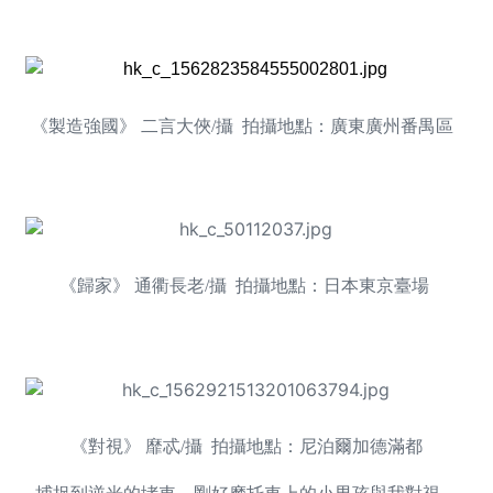
《製造強國》 二言大俠/攝 拍攝地點：廣東廣州番禺區
《歸家》 通衢長老/攝 拍攝地點：日本東京臺場
《對視》 靡忒/攝 拍攝地點：尼泊爾加德滿都