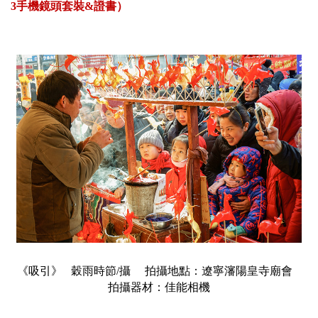
3手機鏡頭套裝&證書）
《吸引》 穀雨時節/攝 拍攝地點：遼寧瀋陽皇寺廟會
拍攝器材：佳能相機