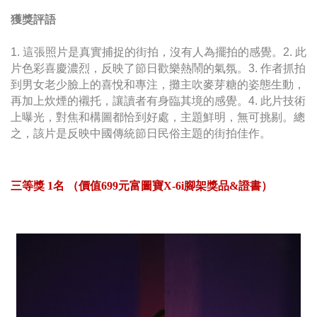
獲獎評語
1. 這張照片是真實捕捉的街拍，沒有人為擺拍的感覺。2. 此
片色彩喜慶濃烈，反映了節日歡樂熱鬧的氣氛。3. 作者抓拍
到男女老少臉上的喜悅和專注，攤主吹麥芽糖的姿態生動，
再加上炊煙的襯托，讓讀者有身臨其境的感覺。4
.
此片技術
上曝光，對焦和構圖都恰到好處，主題鮮明，無可挑剔。總
之，該片是反映中國傳統節日民俗主題的街拍佳作。
三等獎 1名 （價值699元富圖寶X-6i腳架獎品&證書）