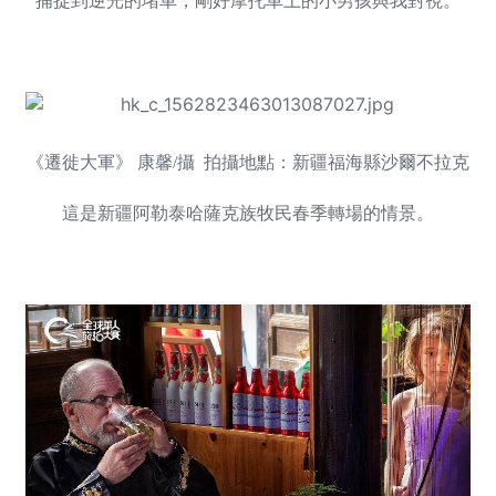
捕捉到逆光的堵車，剛好摩托車上的小男孩與我對視。
《遷徙大軍》 康馨/攝 拍攝地點：新疆福海縣沙爾不拉克
這是新疆阿勒泰哈薩克族牧民春季轉場的情景。