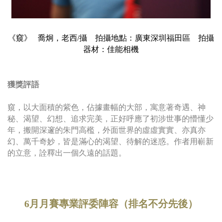
《窺》 喬炯，老西/攝 拍攝地點：廣東深圳福田區 拍攝
器材：佳能相機
獲獎評語
窺，以大面積的紫色，佔據畫幅的大部，寓意著奇遇、神
秘、渴望、幻想、追求完美，正好呼應了初涉世事的懵懂少
年，搬開深邃的朱門高檻，外面世界的虛虛實實、亦真亦
幻、萬千奇妙，皆是滿心的渴望、待解的迷惑。作者用嶄新
的立意，詮釋出一個久遠的話題。
6月月賽專業評委陣容（排名不分先後）