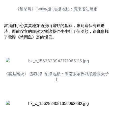
《禁閉島》Caitlin/攝 拍攝地點：廣東省汕尾市
當我們小心翼翼地穿過漫山遍野的墓葬，來到這個海岸邊
時，面前佇立的龐然大物讓我們生生打了個冷顫，這真像極
了電影《禁閉島》裏的場景。
《雲遮霧繞》 雪狼/攝 拍攝地點：湖南張家界武陵源區天子
山