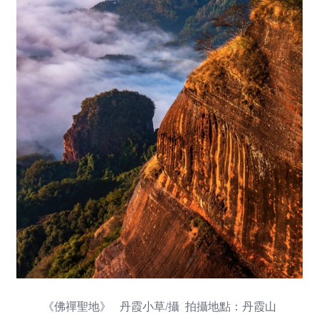
《佛禪聖地》 丹霞小草/攝 拍攝地點：丹霞山