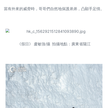
當有外來的威脅時，哥哥們自然地保護弟弟，凸顯手足情。
《假日》 盧敏強/攝 拍攝地點：廣東省陽江