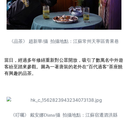
《品茶》 趙新華/攝 拍攝地點：江蘇常州天寧區青果巷
當日，經過多年修繕重新對公眾開放，吸引了數萬名中外遊
客紛至踏來參觀。圖為一著唐裝的老外在"百代過客″茶座饒
有興趣的品茶。
《叮囑》 戴安娜Diana/攝 拍攝地點：江蘇宿遷泗洪縣