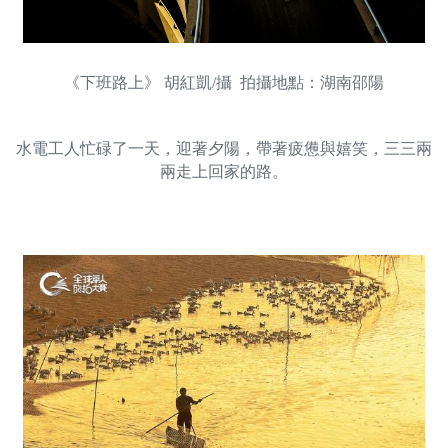
《下班路上》 胡紅凱/攝 拍攝地點：湖南邵陽
水電工人忙碌了一天，迎著夕陽，帶著疲憊與嬉笑，三三兩
兩走上回家的路。