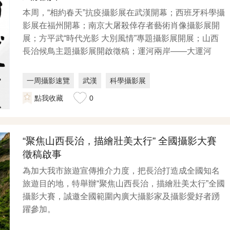
本周，“相約春天”抗疫攝影展在武漢開幕；西班牙科學攝
影展在福州開幕；南京大屠殺倖存者藝術肖像攝影展開
展；方平武“時代光影 大別風情”專題攝影展開展；山西
長治候鳥主題攝影展開啟徵稿；運河兩岸——大運河
人...
一周攝影速覽
武漢
科學攝影展
點我收藏
0
“聚焦山西長治，描繪壯美太行” 全國攝影大賽
徵稿啟事
為加大我市旅遊宣傳推介力度，把長治打造成全國知名
旅遊目的地，特舉辦“聚焦山西長治，描繪壯美太行”全國
攝影大賽，誠邀全國範圍內廣大攝影家及攝影愛好者踴
躍參加。