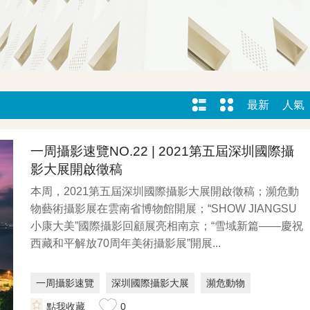
最新
人氣
一周攝影速覽NO.22 | 2021第五屆深圳國際攝
影大展開啟徵稿
本周，2021第五屆深圳國際攝影大展開啟徵稿；瀕危動
物藝術攝影展在雲南省博物館開展；“SHOW JIANGSU
小康大美”國際攝影回顧展亮相南京；“雪域新篇——慶祝
西藏和平解放70周年美術攝影展”開展...
一周攝影速覽
深圳國際攝影大展
瀕危動物
點我收藏
0