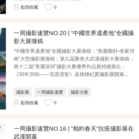
點我收藏
0
一周攝影速覽NO.20 | “中國世界遺產地”全國攝
影大展徵稿
“中國世界遺產地”全國攝影大展徵稿；“美麗鄉村•老家河
南”大型攝影展徵稿；第九屆聚焦大武漢攝影大賽徵稿；
第十二屆“美麗深圳”攝影大賽優秀作品展持續展出；
《30年30街——宜昌背影》孟煒煒紀實攝影展開展...
攝影展
一周攝影速覽
攝影大賽
點我收藏
0
一周攝影速覽NO.16 | “相約春天”抗疫攝影展在
武漢開幕