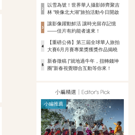
以雪為號！世界華人攝影師齊聚吉
林 “映像北大湖”旅拍活動今日開啟
讓影像躍動鮮活 讓時光留存記憶
——佳片有約能者速來！
【重磅公佈】第三屆全球華人旅拍
大賽6月月賽專業獎獲獎作品揭曉
新春徵稿 |“就地過牛年，扭轉錢坤
圈”新春視覺聯合互動等你來！
小編推薦