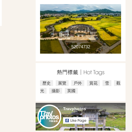
52074732
歷史
展覽
戶外
賞花
雪
觀
光
攝影
英國
Travphotos