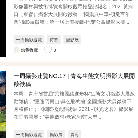
影像器材與技術博覽會開啟觀眾預登記報名；2021黃河
口（東營）攝影大展開啟徵稿；“國旗展中華·頌黨百年
業”攝影展徵稿；第一屆上海援疆•巴楚公益攝影大賽...
一周攝影速覽
荷賽
攝影展
點我收藏
0
一周攝影速覽NO.17 | 青海生態文明攝影大展開
啟徵稿
本周，青海省首屆“民族團結進步杯”生態文明攝影大展啟
動徵稿；“重逢阿爾山·與色彩約會”全國攝影大展徵稿下
月將截止；《國際極光藝術展 2021 - 以光之名》攝影展
在香港開展；“美麗鄉村•老家河南”大型...
一周攝影速覽
攝影展
青海