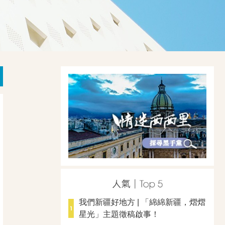
我們新疆好地方 | 「綿綿新疆，熠熠
星光」主題徵稿啟事！