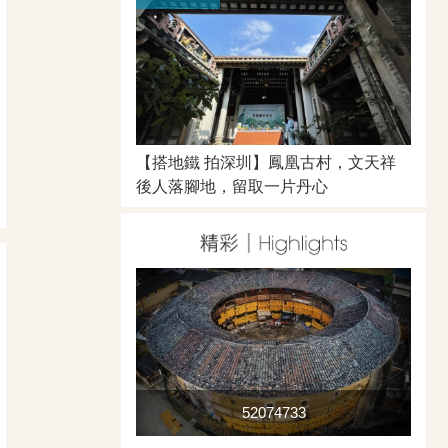
【搭地鐵 拍深圳】鳳凰古村，文天祥
後人落腳地，留取一片丹心
52074733