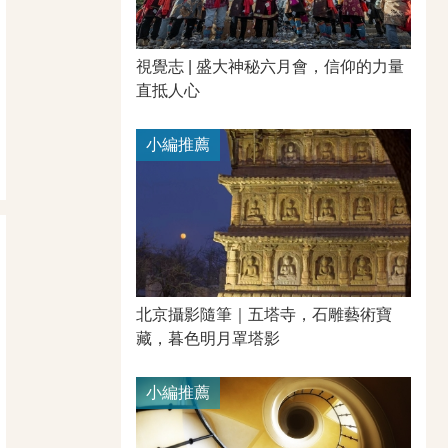
視覺志 | 盛大神秘六月會，信仰的力量
直抵人心
小編推薦
北京攝影隨筆｜​五塔寺，石雕藝術寶
藏，暮色明月罩塔影
小編推薦