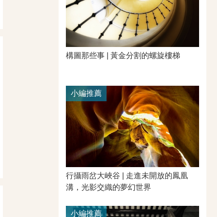
構圖那些事 | 黃金分割的螺旋樓梯
小編推薦
行攝雨岔大峽谷 | 走進未開放的鳳凰
溝，光影交織的夢幻世界
小編推薦