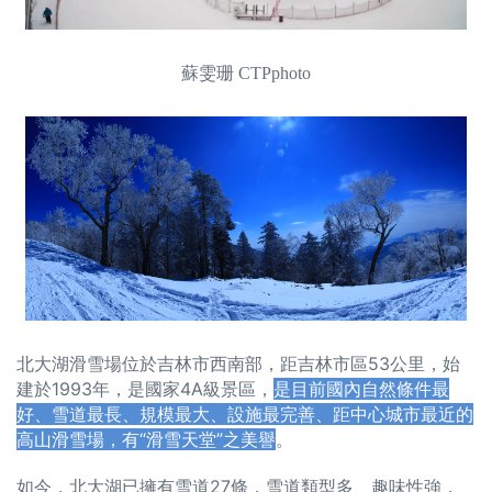
蘇雯珊 CTPphoto
北大湖滑雪場位於吉林市西南部，距吉林市區53公里，始
建於1993年，是國家4A級景區，
是目前國內自然條件最
好、雪道最長、規模最大、設施最完善、距中心城市最近的
高山滑雪場，有“滑雪天堂”之美譽
。
如今，北大湖已擁有雪道27條，雪道類型多、趣味性強，