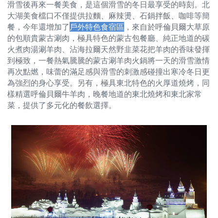
滑雪後再來一餐美食，是這個滑雪的冬日最享受的時刻。北
大湖美食檔口不僅提供拉麵、麻辣燙、石鍋拌飯、咖啡等簡
餐，今年還增加了
戶外特色食宿區
，來自於呼倫貝爾大草原
的包順貴蒙古涮肉，極具特色的蒙古包餐廳、純正地道的碳
火煮肉湯涮羊肉、沾海拉爾天然野韭菜花把羊肉的香味發揮
到極致，一餐熱氣騰騰的蒙古涮羊肉火鍋將一天的滑雪激情
再次點燃，味蕾的滿足感與滑雪的刺激感碰撞出寒冷冬日更
為強烈的身心享受。另有，極具東北特色的火厚道燒烤，同
樣精選呼倫貝爾牛羊肉，晚餐地道的東北燒烤和東北家常
菜，提供了多元化的餐飲選擇。