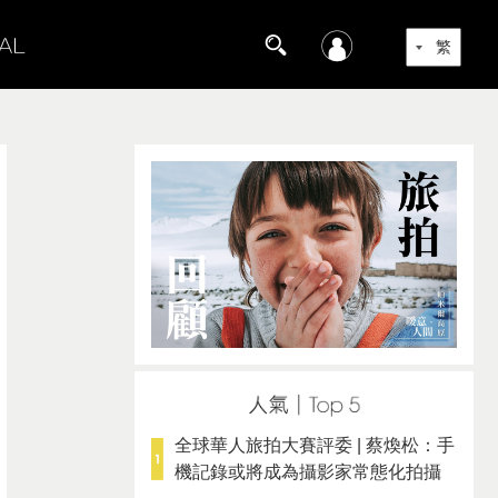
全球華人旅拍大賽評委 | 蔡煥松：手
機記錄或將成為攝影家常態化拍攝