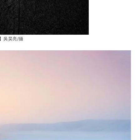
】吳昊亮
/攝