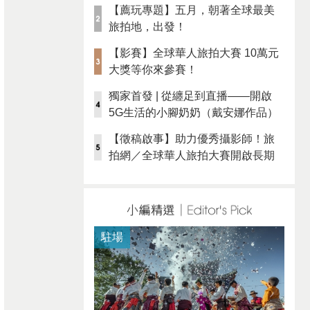
【薦玩專題】五月，朝著全球最美
旅拍地，出發！
【影賽】全球華人旅拍大賽 10萬元
大獎等你來參賽！
獨家首發 | 從纏足到直播——開啟
5G生活的小腳奶奶（戴安娜作品）
【徵稿啟事】助力優秀攝影師！旅
拍網／全球華人旅拍大賽開啟長期
徵稿
駐場