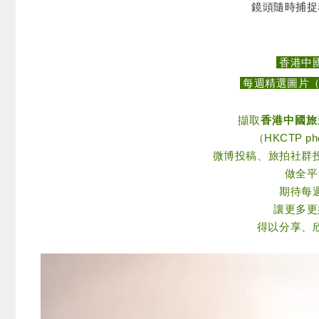
鏡頭隨時捕捉
香港中
每週精選圖片（02.
擷取
香港中國旅
（HKCTP ph
微博投稿、旅拍社群
做全平
期待每
讓更多更
得以分享、