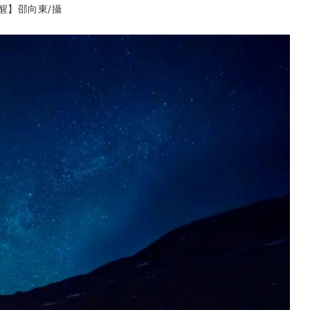
醒】邵向東
/攝