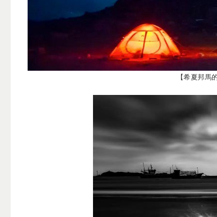
【希夏邦馬