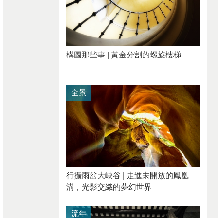
構圖那些事 | 黃金分割的螺旋樓梯
全景
行攝雨岔大峽谷 | 走進未開放的鳳凰
溝，光影交織的夢幻世界
流年