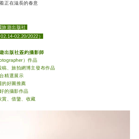
着正在滋長的春意
國旅遊出版社
14-02.20/2022）
遊出版社簽約攝影師
otographer）作品
投稿、旅拍網博主發布作品
台精選展示
週的好圖推薦
好的攝影作品
欣賞、借鑒、收藏