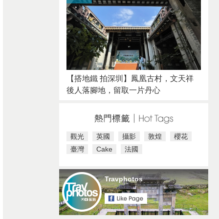
【搭地鐵 拍深圳】鳳凰古村，文天祥
後人落腳地，留取一片丹心
觀光
英國
攝影
敦煌
櫻花
臺灣
Cake
法國
Travphotos