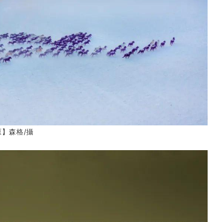
原】森格
/攝