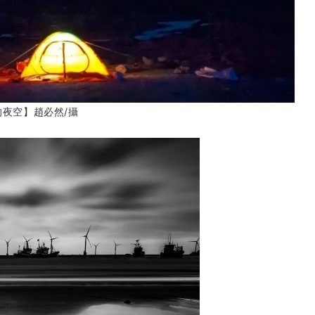
的夜空】趙必然
/攝