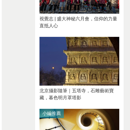
視覺志 | 盛大神秘六月會，信仰的力量
直抵人心
北京攝影隨筆｜​五塔寺，石雕藝術寶
藏，暮色明月罩塔影
小編推薦