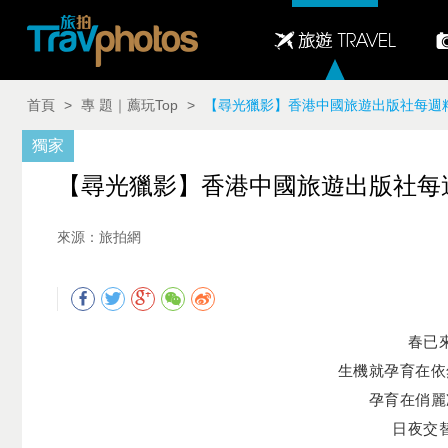
首頁
>
專 題｜薦玩Top
>
【尋光獵影】香港中國旅遊出版社每週精選圖片（0
獨家
【尋光獵影】香港中國旅遊出版社每週精選圖
來源：旅拍網
春已
生機就孕育在依
孕育在俏麗
日夜交