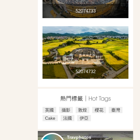
52074733
52074732
英國
攝影
敦煌
櫻花
臺灣
Cake
法國
伊亞
Travphotos