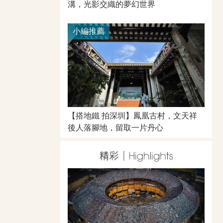
溝，光影交織的夢幻世界
小編推薦
【搭地鐵 拍深圳】鳳凰古村，文天祥
後人落腳地，留取一片丹心