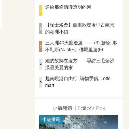
送給那條清澈透明的河
【瑞士洛桑】處處散發著中古氣息
的歐洲小鎮
三大洲40天擦邊遊 —— (3) 遊輪: 那
不勒斯(Naples)- 佛羅里達(Ft
Lauderdale)
她的故鄉在遠方——尋訪三毛全沙
漠最美麗的家
越南峴港自由行: 購物手信, Lotte
mart
小編推薦