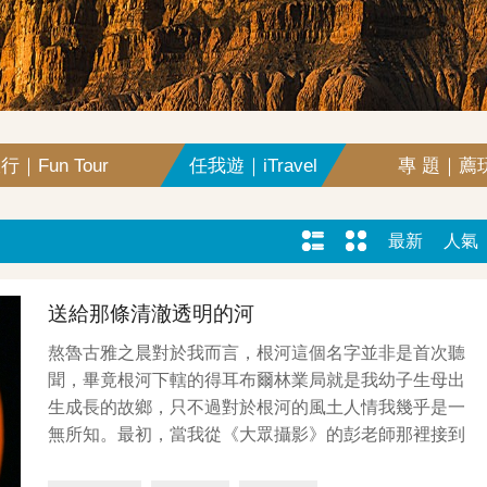
｜Fun Tour
任我遊｜iTravel
專 題｜薦玩
最新
人氣
送給那條清澈透明的河
熬魯古雅之晨對於我而言，根河這個名字並非是首次聽
聞，畢竟根河下轄的得耳布爾林業局就是我幼子生母出
生成長的故鄉，只不過對於根河的風土人情我幾乎是一
無所知。最初，當我從《大眾攝影》的彭老師那裡接到
微信，通...