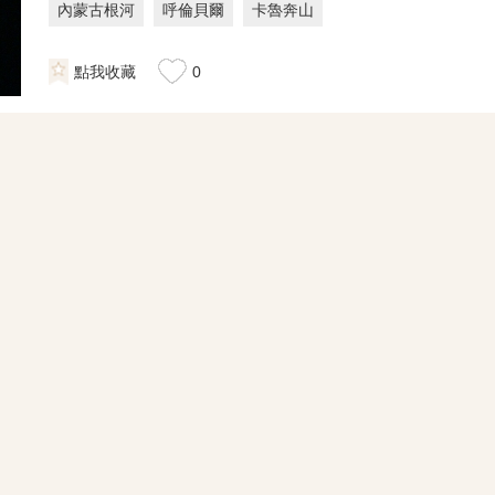
內蒙古根河
呼倫貝爾
卡魯奔山
點我收藏
0