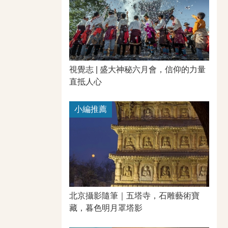
視覺志 | 盛大神秘六月會，信仰的力量
直抵人心
小編推薦
北京攝影隨筆｜​五塔寺，石雕藝術寶
藏，暮色明月罩塔影