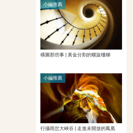
小編推薦
構圖那些事 | 黃金分割的螺旋樓梯
小編推薦
行攝雨岔大峽谷 | 走進未開放的鳳凰