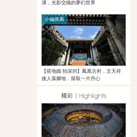
溝，光影交織的夢幻世界
小編推薦
【搭地鐵 拍深圳】鳳凰古村，文天祥
後人落腳地，留取一片丹心