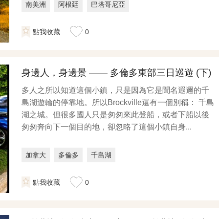
南美洲
阿根廷
巴塔哥尼亞
點我收藏
0
身邊人，身邊景 —— 多倫多東部三日巡遊 (下)
多人之所以知道這個小鎮，只是因為它是聞名遐邇的千
島湖遊輪的停靠地。所以Brockville還有一個別稱： 千島
湖之城。但很多國人只是匆匆來此登船，或者下船以後
匆匆奔向下一個目的地，卻忽略了這個小鎮自身...
加拿大
多倫多
千島湖
點我收藏
0