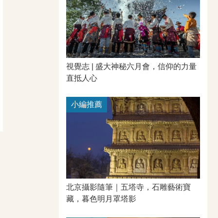
視覺志 | 盛大神秘六月會，信仰的力量
直抵人心
小編推薦
北京攝影隨筆｜​五塔寺，石雕藝術寶
藏，暮色明月罩塔影