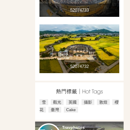
52074733
52074732
雪
觀光
英國
攝影
敦煌
櫻
花
臺灣
Cake
Travphotos