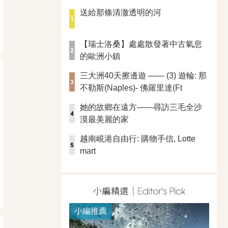
送給那條清澈透明的河
【瑞士洛桑】處處散發著中古氣息
的歐洲小鎮
三大洲40天擦邊遊 —— (3) 遊輪: 那
不勒斯(Naples)- 佛羅里達(Ft
Lauderdale)
她的故鄉在遠方——尋訪三毛全沙
漠最美麗的家
越南峴港自由行: 購物手信, Lotte
mart
小編推薦