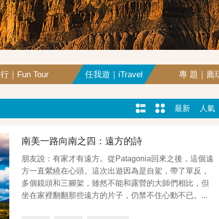
｜Fun Tour
任我遊｜iTravel
專 題｜薦玩
最新
人氣
南美一路向南之四：遠方的詩
朋友說：有家才有遠方。從Patagonia回來之後，這個遠
方一直縈繞在心頭。這次出遊因為是自駕，帶了單反，
多個鏡頭和三腳架，雖然不能和露營的大師們相比，但
坐在家裡翻翻那些遠方的片子，仍禁不住心動不已。...