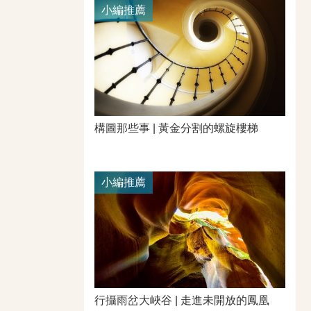
小編推薦
構圖那些事 | 黃金分割的螺旋樓梯
小編推薦
行攝雨岔大峽谷 | 走進未開放的鳳凰