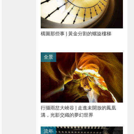
構圖那些事 | 黃金分割的螺旋樓梯
全景
行攝雨岔大峽谷 | 走進未開放的鳳凰
溝，光影交織的夢幻世界
流年