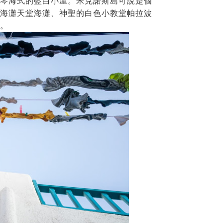
琴海式的藍白小屋。米克諾斯島可說是個
海灘天堂海灘、神聖的白色小教堂帕拉波
。