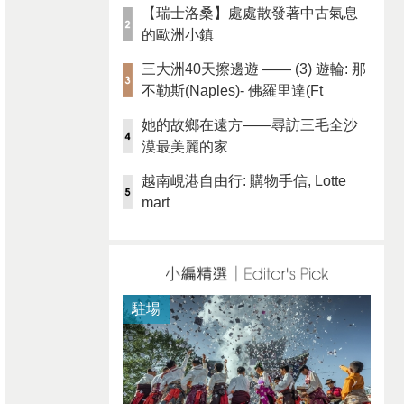
【瑞士洛桑】處處散發著中古氣息
的歐洲小鎮
三大洲40天擦邊遊 —— (3) 遊輪: 那
不勒斯(Naples)- 佛羅里達(Ft
Lauderdale)
她的故鄉在遠方——尋訪三毛全沙
漠最美麗的家
越南峴港自由行: 購物手信, Lotte
mart
駐場