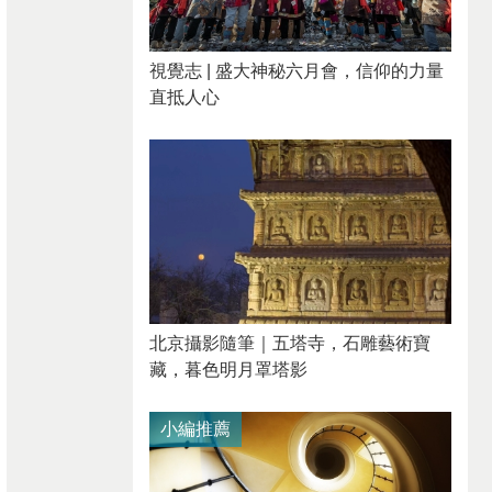
視覺志 | 盛大神秘六月會，信仰的力量
直抵人心
北京攝影隨筆｜​五塔寺，石雕藝術寶
藏，暮色明月罩塔影
小編推薦