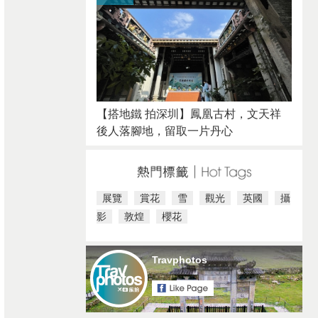
【搭地鐵 拍深圳】鳳凰古村，文天祥
後人落腳地，留取一片丹心
展覽
賞花
雪
觀光
英國
攝
影
敦煌
櫻花
Travphotos