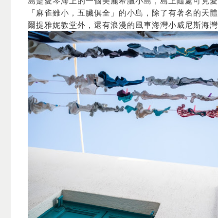
島是愛琴海上的一個美麗希臘小島，島上隨處可見愛
「麻雀雖小，五臟俱全」的小島，除了有著名的天體
爾提雅妮教堂外，還有浪漫的風車海灣小威尼斯海灣