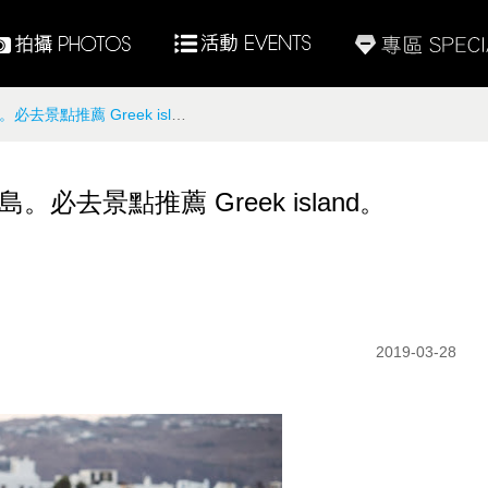
。Mykonos best shooting spots
。必去景點推薦 Greek island。
2019-03-28