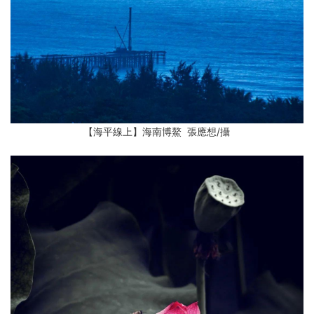
【海平線上】海南博鰲 張應想
/攝