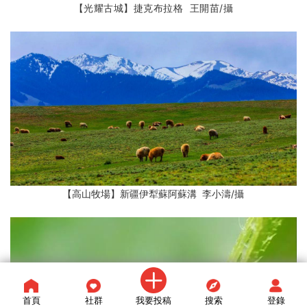
【光耀古城】捷克布拉格 王開苗/攝
【高山牧場】新疆伊犁蘇阿蘇溝 李小濤
/攝
首頁
社群
我要投稿
搜索
登錄