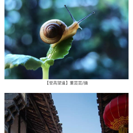
【登高望遠】董芸芸
/攝