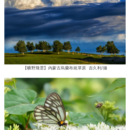
【曠野飛雲】內蒙古烏蘭布統草原 吉久利
/攝