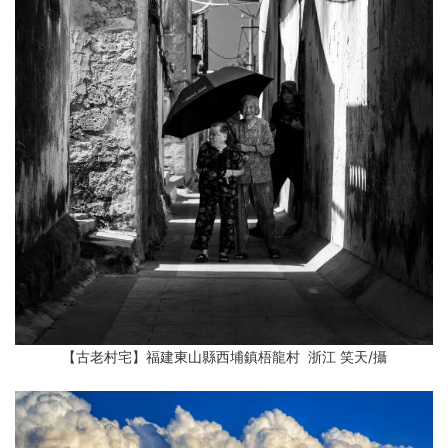
【古老村宅】福建東山縣西埔鎮梧龍村 浙江 笑天/攝