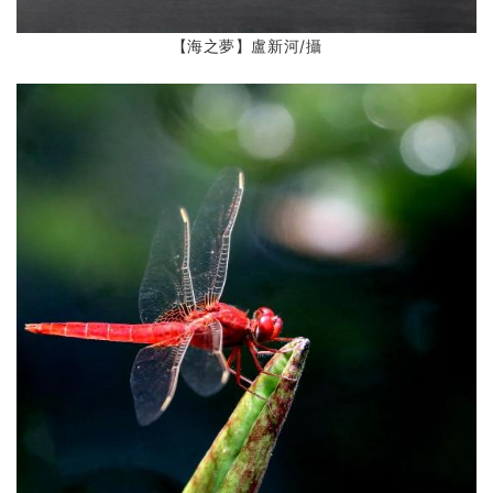
【海之夢】盧新河/攝