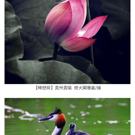
【蜂戀荷】貴州貴陽 燈火闌珊處
/攝