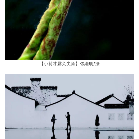
【小荷才露尖尖角】張繼明
/攝