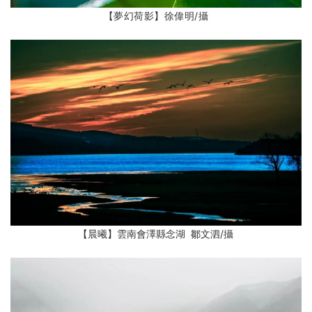
【夢幻荷影】徐偉明
/攝
【晨曦】雲南會澤縣念湖 鄒文泗
/攝