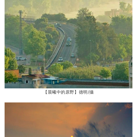
【晨曦中的原野】德明
/攝