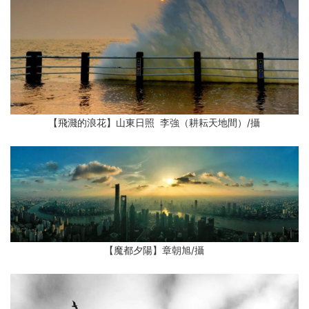
【飛濺的浪花】山東日照 李強（耕耘天地間）
/攝
【魔都夕陽】章朝旭
/攝