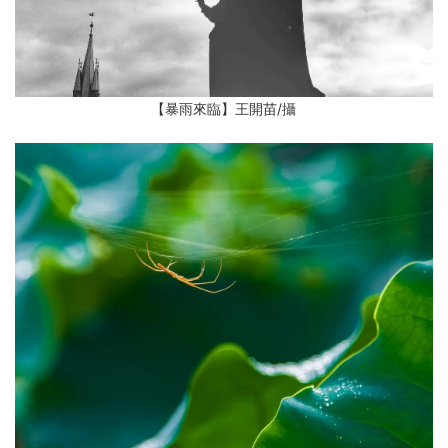
【暴雨來臨】王開苗
/攝