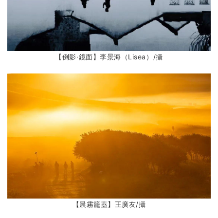
【倒影·鏡面】李景海（Lisea）
/攝
【晨霧籠蓋】王廣友
/攝