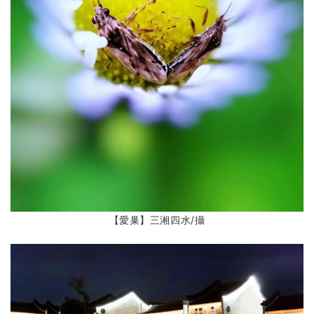
【愛巢】三湘四水
/攝