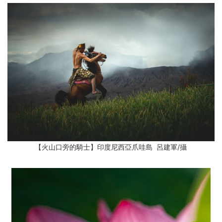
【火山口旁的騎士】印度尼西亞爪哇島 呂建軍
/攝