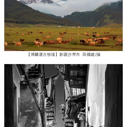
【博爾通古牧場】新疆沙灣市 田國建
/攝