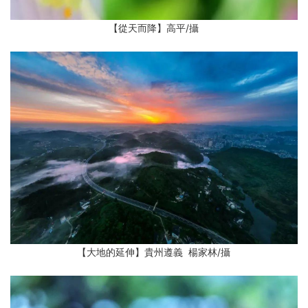
【從天而降】高平
/攝
【大地的延伸】貴州遵義 楊家林
/攝