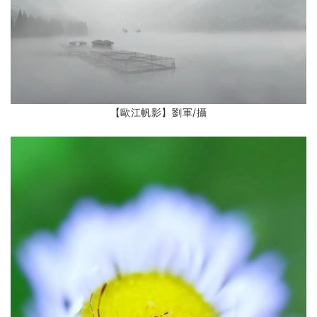
【歐江帆影】劉軍
/攝