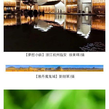
【夢想小鎮】
浙江杭州臨安
徐東暉
/攝
【雅丹魔鬼城】劉朝軍
/攝