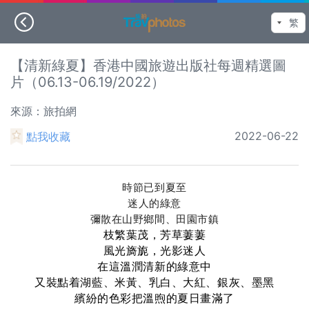
【清新綠夏】香港中國旅遊出版社每週精選圖
片（06.13-06.19/2022）
來源：旅拍網
2022-06-22
點我收藏
時節已到夏至
迷人的綠意
彌散在山野鄉間、
田園
市鎮
枝繁葉茂，芳草萋萋
風光旖旎，光影迷人
在這溫潤清新的綠意中
又裝點着湖藍、米黃、乳白、大紅、銀灰、墨黑
繽紛的色彩把溫煦的夏日畫滿了