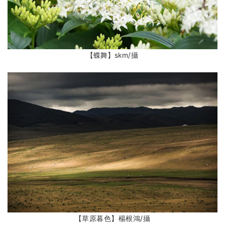
【蝶舞】skm
/攝
【草原暮色】楊根鴻
/攝