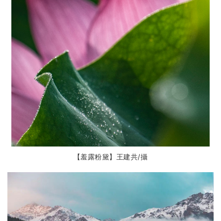
【羞露粉黛】王建共
/攝