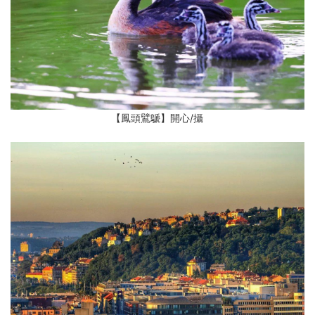
【鳳頭鷿鷈】開心
/攝