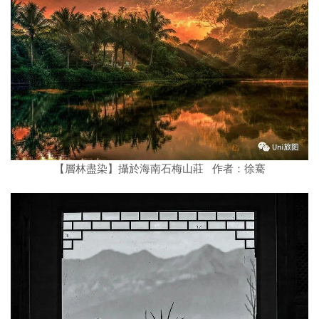
【層林盡染】攝於海南石梅山莊 作者：徐騫