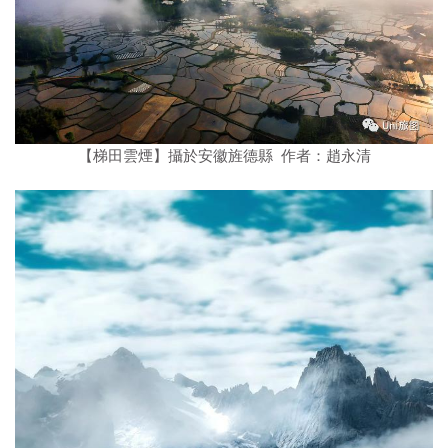
【梯田雲煙】攝於安徽旌德縣 作者：趙永清