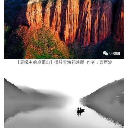
【晨曦中的卓爾山】攝於青海祁連縣 作者：曹巨波