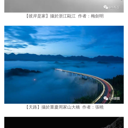
【彼岸是家】攝於浙江甌江 作者：梅劍明
【天路】攝於重慶周家山大橋 作者：張曉