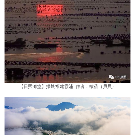
【日照灘塗】攝於福建霞浦 作者：樓蓓（貝貝）