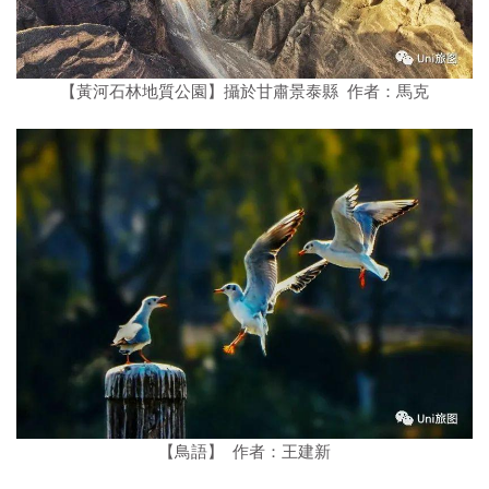
【黃河石林地質公園】攝於甘肅景泰縣 作者：馬克
【鳥語】 作者：王建新