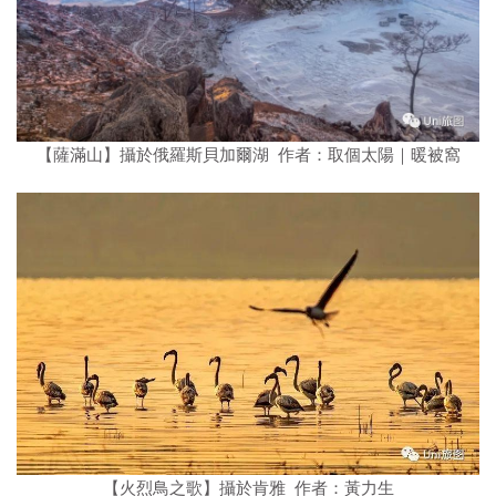
【薩滿山】攝於俄羅斯貝加爾湖 作者：取個太陽｜暖被窩
【火烈鳥之歌】攝於肯雅 作者：黃力生