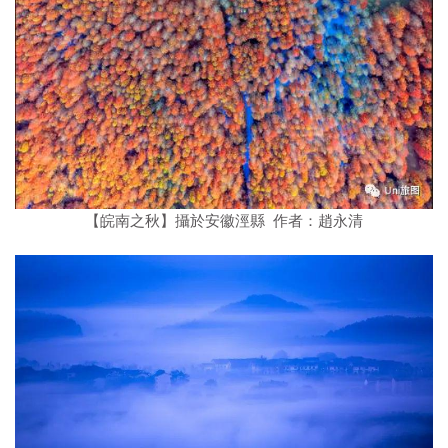
【皖南之秋】攝於安徽涇縣 作者：趙永清