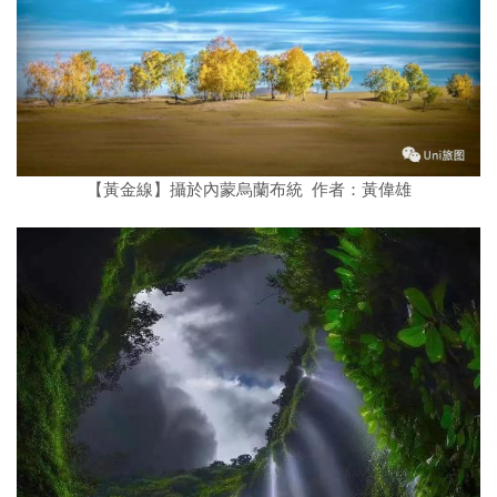
【黃金線】攝於內蒙烏蘭布統 作者：黃偉雄