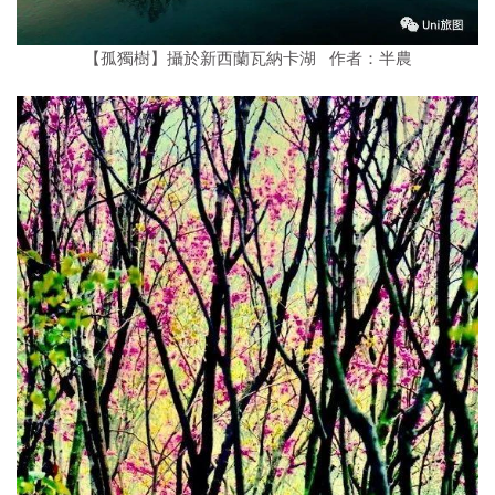
【孤獨樹】攝於新西蘭瓦納卡湖 作者：半農