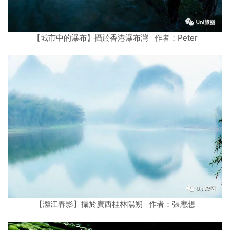
【城市中的瀑布】攝於香港瀑布灣 作者：Peter
【灕江春影】攝於廣西桂林陽朔 作者：張應想