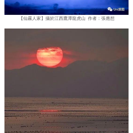
【仙霧人家】攝於江西鷹潭龍虎山 作者：張應想