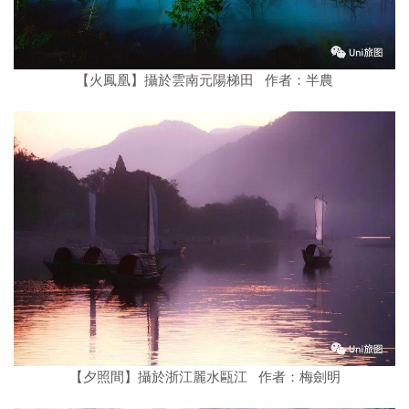
【火鳳凰】攝於雲南元陽梯田 作者：半農
【夕照間】攝於浙江麗水甌江 作者：梅劍明