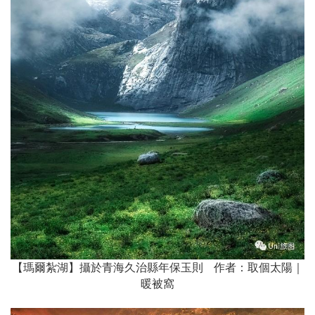
【瑪爾紮湖】攝於青海久治縣年保玉則 作者：取個太陽｜
暖被窩